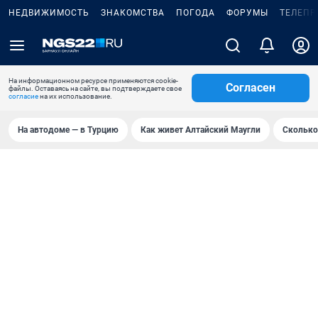
НЕДВИЖИМОСТЬ
ЗНАКОМСТВА
ПОГОДА
ФОРУМЫ
ТЕЛЕПР
На информационном ресурсе применяются cookie-
Согласен
файлы. Оставаясь на сайте, вы подтверждаете свое
согласие
на их использование.
На автодоме — в Турцию
Как живет Алтайский Маугли
Сколько