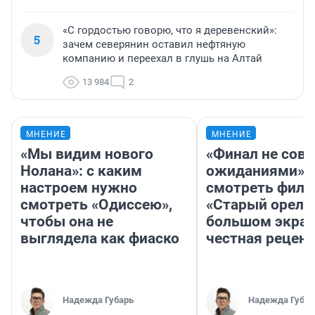
«С гордостью говорю, что я деревенский»:
5
зачем северянин оставил нефтяную
компанию и переехал в глушь на Алтай
13 984
2
МНЕНИЕ
МНЕНИЕ
«Мы видим нового
«Финал не совп
Нолана»: с каким
ожиданиями»: 
настроем нужно
смотреть фил
смотреть «Одиссею»,
«Старый орел» 
чтобы она не
большом экран
выглядела как фиаско
честная рецен
Надежда Губарь
Надежда Губар