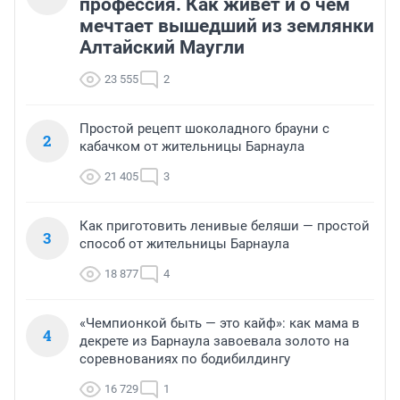
профессия. Как живет и о чем
мечтает вышедший из землянки
Алтайский Маугли
23 555
2
Простой рецепт шоколадного брауни с
2
кабачком от жительницы Барнаула
21 405
3
Как приготовить ленивые беляши — простой
3
способ от жительницы Барнаула
18 877
4
«Чемпионкой быть — это кайф»: как мама в
4
декрете из Барнаула завоевала золото на
соревнованиях по бодибилдингу
16 729
1