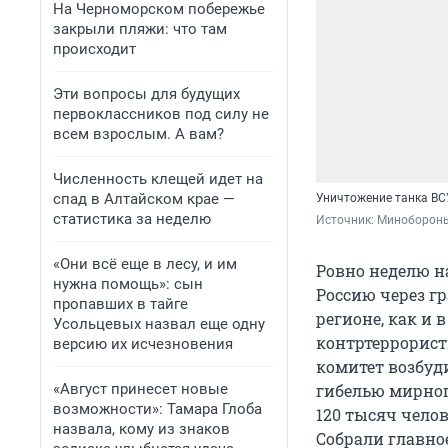
На Черноморском побережье
закрыли пляжи: что там
происходит
Эти вопросы для будущих
первоклассников под силу не
всем взрослым. А вам?
Численность клещей идет на
спад в Алтайском крае —
Уничтожение танка В
статистика за неделю
Источник: 
Миноборон
«Они всё еще в лесу, и им
Ровно неделю н
нужна помощь»: сын
Россию через гр
пропавших в тайге
регионе, как и 
Усольцевых назвал еще одну
контртеррорист
версию их исчезновения
комитет возбуди
гибелью мирног
«Август принесет новые
возможности»: Тамара Глоба
120 тысяч челов
назвала, кому из знаков
Собрали главное