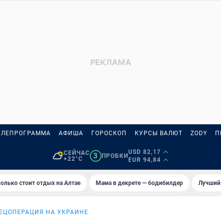
ЕЛЕПРОГРАММА
АФИША
ГОРОСКОП
КУРСЫ ВАЛЮТ
ZODY
П
USD 82,17
СЕЙЧАС
3
ПРОБКИ
+22°C
EUR 94,84
олько стоит отдых на Алтае
Мама в декрете — бодибилдер
Лучший
ЕЦОПЕРАЦИЯ НА УКРАИНЕ