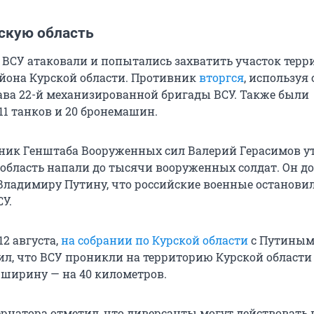
рскую область
а ВСУ атаковали и попытались захватить участок тер
йона Курской области. Противник
вторгся
, используя
тава 22-й механизированной бригады ВСУ. Также были
11 танков и 20 бронемашин.
ник Генштаба Вооруженных сил Валерий Герасимов у
 область напали до тысячи вооруженных солдат. Он д
Владимиру Путину, что российские военные останови
У.
12 августа,
на собрании по Курской области
с Путиным,
л, что ВСУ проникли на территорию Курской области 
в ширину — на 40 километров.
рнатора отметил, что диверсанты могут действовать 