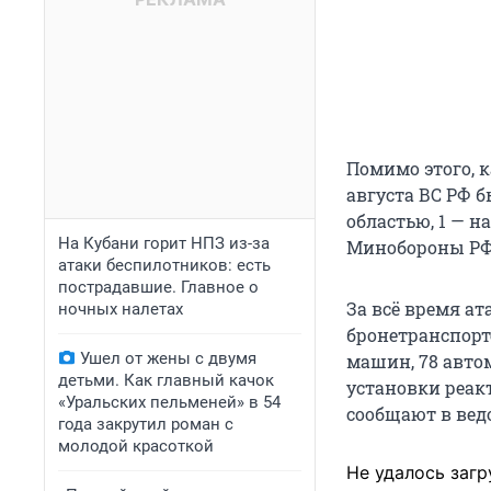
Помимо этого, к
августа ВС РФ б
областью, 1 — н
На Кубани горит НПЗ из-за
Минобороны РФ
атаки беспилотников: есть
пострадавшие. Главное о
За всё время ат
ночных налетах
бронетранспорт
Ушел от жены с двумя
машин, 78 авто
детьми. Как главный качок
установки реак
«Уральских пельменей» в 54
сообщают в вед
года закрутил роман с
молодой красоткой
Не удалось загр