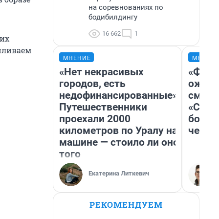
на соревнованиях по
бодибилдингу
16 662
1
ших
иливаем
МНЕНИЕ
МНЕНИ
«Нет некрасивых
«Фина
городов, есть
ожида
недофинансированные».
смотр
Путешественники
«Стар
проехали 2000
больш
километров по Уралу на
честн
машине — стоило ли оно
того
Екатерина Литкевич
РЕКОМЕНДУЕМ