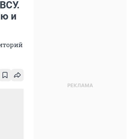
ВСУ.
ию и
риторий