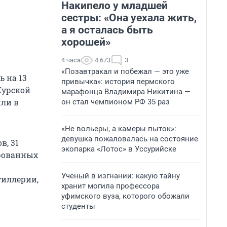
Накипело у младшей
сестры: «Она уехала жить,
а я осталась быть
хорошей»
4 часа
4 673
3
«Позавтракал и побежал — это уже
ь на 13
привычка»: история пермского
Курской
марафонца Владимира Никитина —
или в
он стал чемпионом РФ 35 раз
«Не вольеры, а камеры пыток»:
девушка пожаловалась на состояние
в, 31
экопарка «Лотос» в Уссурийске
ированных
Ученый в изгнании: какую тайну
тиллерии,
хранит могила профессора
уфимского вуза, которого обожали
студенты