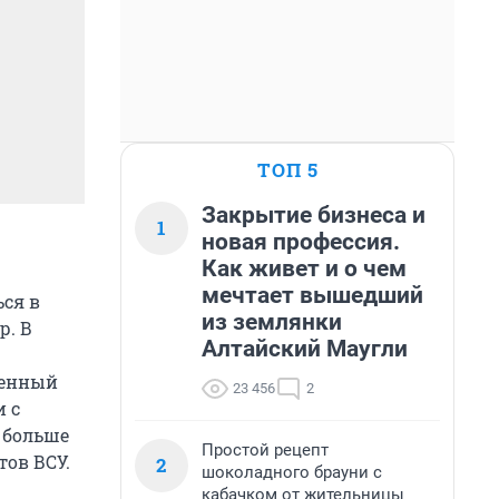
ТОП 5
Закрытие бизнеса и
1
новая профессия.
Как живет и о чем
мечтает вышедший
ся в
из землянки
р. В
Алтайский Маугли
венный
23 456
2
и с
 больше
Простой рецепт
тов ВСУ.
2
шоколадного брауни с
кабачком от жительницы