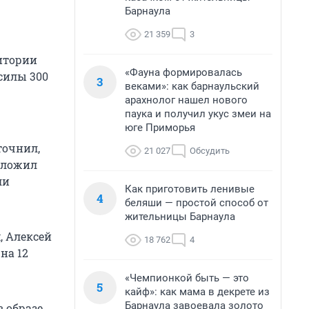
Барнаула
21 359
3
ритории
«Фауна формировалась
 силы 300
3
веками»: как барнаульский
арахнолог нашел нового
паука и получил укус змеи на
юге Приморья
точнил,
21 027
Обсудить
оложил
ли
Как приготовить ленивые
4
беляши — простой способ от
жительницы Барнаула
 Алексей
18 762
4
на 12
«Чемпионкой быть — это
5
кайф»: как мама в декрете из
Барнаула завоевала золото
в образе