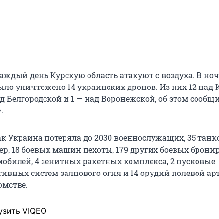
аждый день Курскую область атакуют с воздуха. В ноч
ыло уничтожено 14 украинских дронов. Из них 12 над 
ад Белгородской и 1 — над Воронежской, об этом сообщ
.
ак Украина потеряла до 2030 военнослужащих, 35 танко
ер, 18 боевых машин пехоты, 179 других боевых брон
мобилей, 4 зенитных ракетных комплекса, 2 пусковые
тивных систем залпового огня и 14 орудий полевой ар
омстве.
узить VIQEO