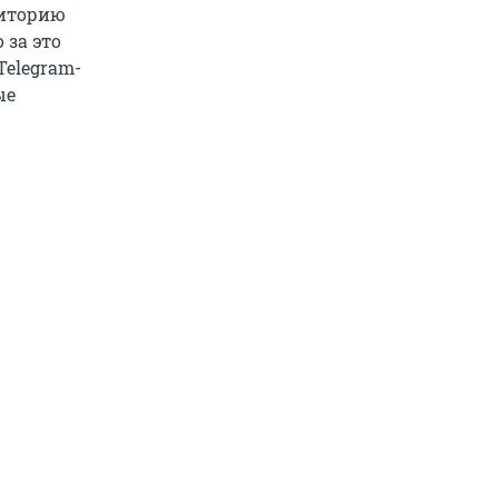
риторию
 за это
Telegram-
ые