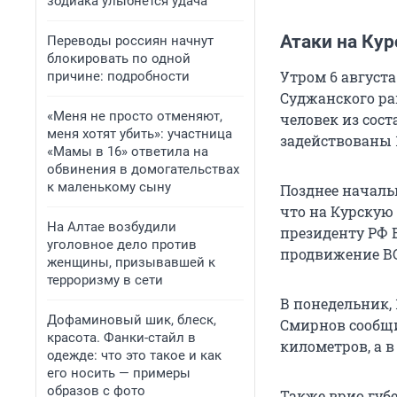
зодиака улыбнется удача
Атаки на Ку
Переводы россиян начнут
блокировать по одной
Утром 6 август
причине: подробности
Суджанского ра
«Меня не просто отменяют,
человек из сос
меня хотят убить»: участница
задействованы 
«Мамы в 16» ответила на
обвинения в домогательствах
к маленькому сыну
Позднее началь
что на Курскую
На Алтае возбудили
президенту РФ 
уголовное дело против
продвижение ВС
женщины, призывавшей к
терроризму в сети
В понедельник, 
Дофаминовый шик, блеск,
Смирнов сообщи
красота. Фанки-стайл в
километров, а 
одежде: что это такое и как
его носить — примеры
образов с фото
Также врио губе