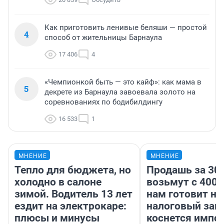
Как приготовить ленивые беляши — простой
4
способ от жительницы Барнаула
17 406
4
«Чемпионкой быть — это кайф»: как мама в
5
декрете из Барнаула завоевала золото на
соревнованиях по бодибилдингу
16 533
1
МНЕНИЕ
МНЕНИЕ
Тепло для бюджета, но
Продашь за 300
холодно в салоне
возьмут с 4000
зимой. Водитель 13 лет
нам готовит н
ездит на электрокаре:
налоговый зако
плюсы и минусы
коснется импор