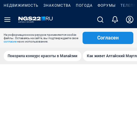
НЕДВИЖИМОСТЬ
ЗНАКОМСТВА
ПОГОДА
ФОРУМЫ
ТЕЛЕПР
На информационном ресурсе применяются cookie-
Согласен
файлы. Оставаясь на сайте, вы подтверждаете свое
согласие
на их использование.
Покорила конкурс красоты в Малайзии
Как живет Алтайский Маугл