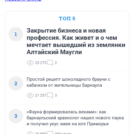
ТОП 5
Закрытие бизнеса и новая
1
профессия. Как живет и о чем
мечтает вышедший из землянки
Алтайский Маугли
23 273
2
Простой рецепт шоколадного брауни с
2
кабачком от жительницы Барнаула
21 257
3
«Фауна формировалась веками»: как
3
барнаульский арахнолог нашел нового паука
и получил укус змеи на юге Приморья
20 859
Обсудить