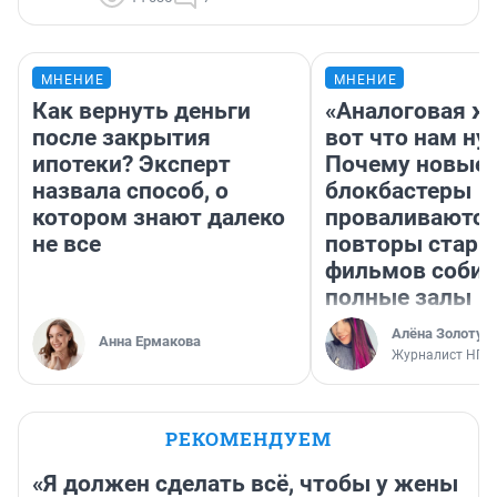
МНЕНИЕ
МНЕНИЕ
Как вернуть деньги
«Аналоговая ж
после закрытия
вот что нам ну
ипотеки? Эксперт
Почему новые
назвала способ, о
блокбастеры
котором знают далеко
проваливаются,
не все
повторы стары
фильмов соби
полные залы
Алёна Золотух
Анна Ермакова
Журналист НГС
РЕКОМЕНДУЕМ
«Я должен сделать всё, чтобы у жены