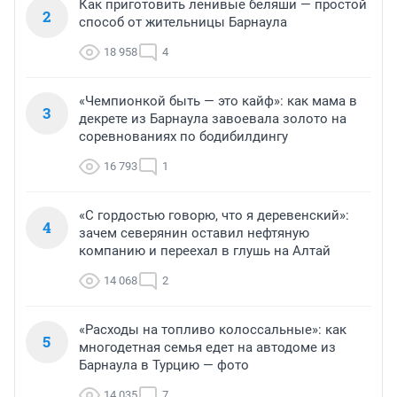
Как приготовить ленивые беляши — простой
2
способ от жительницы Барнаула
18 958
4
«Чемпионкой быть — это кайф»: как мама в
3
декрете из Барнаула завоевала золото на
соревнованиях по бодибилдингу
16 793
1
«С гордостью говорю, что я деревенский»:
4
зачем северянин оставил нефтяную
компанию и переехал в глушь на Алтай
14 068
2
«Расходы на топливо колоссальные»: как
5
многодетная семья едет на автодоме из
Барнаула в Турцию — фото
14 035
7