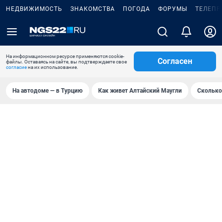
НЕДВИЖИМОСТЬ
ЗНАКОМСТВА
ПОГОДА
ФОРУМЫ
ТЕЛЕПР
На информационном ресурсе применяются cookie-
Согласен
файлы. Оставаясь на сайте, вы подтверждаете свое
согласие
на их использование.
На автодоме — в Турцию
Как живет Алтайский Маугли
Сколько