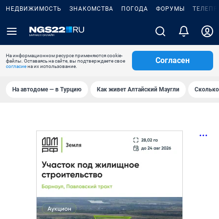
НЕДВИЖИМОСТЬ
ЗНАКОМСТВА
ПОГОДА
ФОРУМЫ
ТЕЛЕПР
На информационном ресурсе применяются cookie-
Согласен
файлы. Оставаясь на сайте, вы подтверждаете свое
согласие
на их использование.
На автодоме — в Турцию
Как живет Алтайский Маугли
Сколько