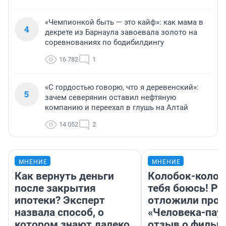
«Чемпионкой быть — это кайф»: как мама в
4
декрете из Барнаула завоевала золото на
соревнованиях по бодибилдингу
16 782
1
«С гордостью говорю, что я деревенский»:
5
зачем северянин оставил нефтяную
компанию и переехал в глушь на Алтай
14 052
2
МНЕНИЕ
МНЕНИЕ
Как вернуть деньги
Колобок-колобо
после закрытия
тебя боюсь! Ра
ипотеки? Эксперт
отложили прок
назвала способ, о
«Человека-пау
котором знают далеко
отзыв о фильм