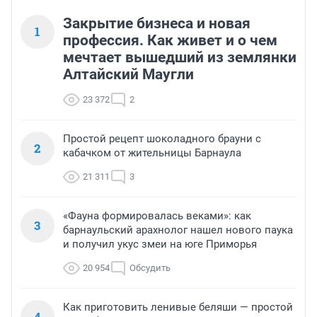
Закрытие бизнеса и новая
1
профессия. Как живет и о чем
мечтает вышедший из землянки
Алтайский Маугли
23 372
2
Простой рецепт шоколадного брауни с
2
кабачком от жительницы Барнаула
21 311
3
«Фауна формировалась веками»: как
3
барнаульский арахнолог нашел нового паука
и получил укус змеи на юге Приморья
20 954
Обсудить
Как приготовить ленивые беляши — простой
4