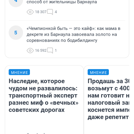
способ от жительницы Барнаула
18 307
4
«Чемпионкой быть — это кайф»: как мама в
5
декрете из Барнаула завоевала золото на
соревнованиях по бодибилдингу
16 592
1
МНЕНИЕ
МНЕНИЕ
Наследие, которое
Продашь за 300
чудом не развалилось:
возьмут с 4000
транспортный эксперт
нам готовит н
разнес миф о «вечных»
налоговый зако
советских дорогах
коснется импор
даже репетито