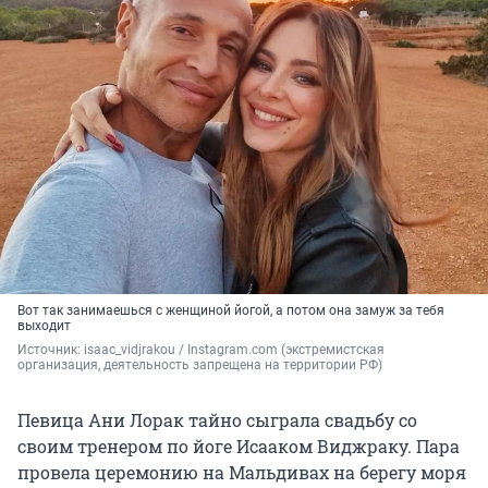
Вот так занимаешься с женщиной йогой, а потом она замуж за тебя
выходит
Источник: 
isaac_vidjrakou / Instagram.com (экстремистская 
организация, деятельность запрещена на территории РФ)
Певица Ани Лорак тайно сыграла свадьбу со
своим тренером по йоге Исааком Виджраку. Пара
провела церемонию на Мальдивах на берегу моря