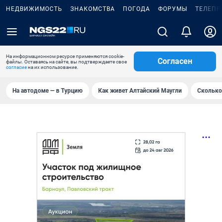
НЕДВИЖИМОСТЬ
ЗНАКОМСТВА
ПОГОДА
ФОРУМЫ
ТЕЛЕПР
На информационном ресурсе применяются cookie-
Согласен
файлы. Оставаясь на сайте, вы подтверждаете свое
согласие
на их использование.
На автодоме — в Турцию
Как живет Алтайский Маугли
Сколько