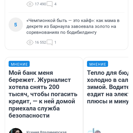
17 490
4
«Чемпионкой быть — это кайф»: как мама в
5
декрете из Барнаула завоевала золото на
соревнованиях по бодибилдингу
16 552
1
МНЕНИЕ
МНЕНИЕ
Мой банк меня
Тепло для бюд
бережет. Журналист
холодно в сало
хотела снять 200
зимой. Водител
тысяч, чтобы погасить
ездит на элект
кредит, — к ней домой
плюсы и мину
приехала служба
безопасности
Ксения Владимирская