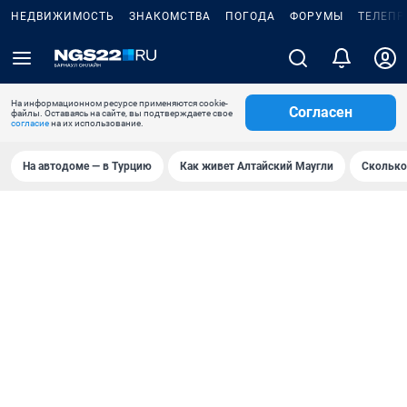
НЕДВИЖИМОСТЬ
ЗНАКОМСТВА
ПОГОДА
ФОРУМЫ
ТЕЛЕПР
На информационном ресурсе применяются cookie-
Согласен
файлы. Оставаясь на сайте, вы подтверждаете свое
согласие
на их использование.
На автодоме — в Турцию
Как живет Алтайский Маугли
Сколько