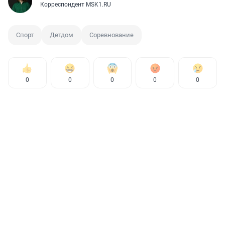
Корреспондент MSK1.RU
Спорт
Детдом
Соревнование
0
0
0
0
0