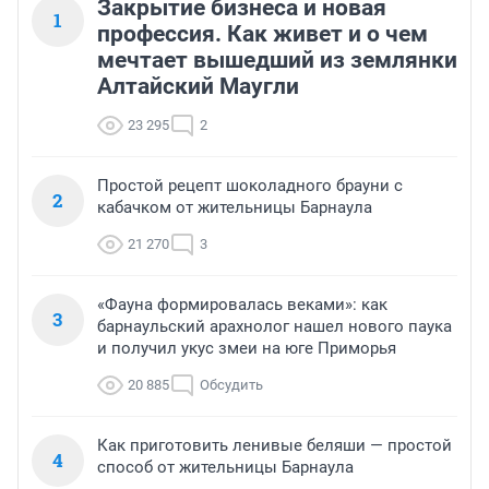
Закрытие бизнеса и новая
1
профессия. Как живет и о чем
мечтает вышедший из землянки
Алтайский Маугли
23 295
2
Простой рецепт шоколадного брауни с
2
кабачком от жительницы Барнаула
21 270
3
«Фауна формировалась веками»: как
3
барнаульский арахнолог нашел нового паука
и получил укус змеи на юге Приморья
20 885
Обсудить
Как приготовить ленивые беляши — простой
4
способ от жительницы Барнаула