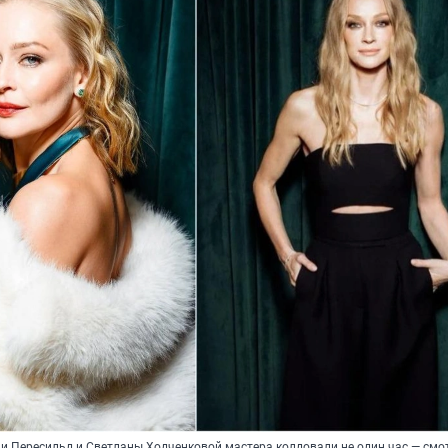
и Пересильд и Светланы Ходченковой мастера колдовали не один час — смо