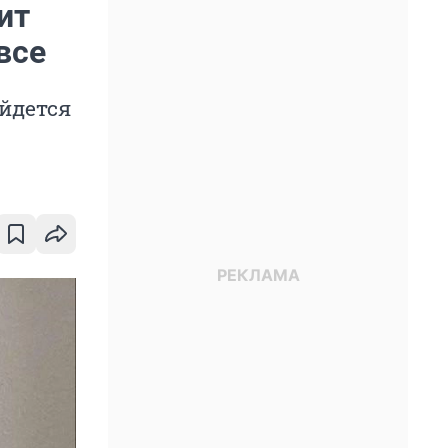
ит
все
йдется