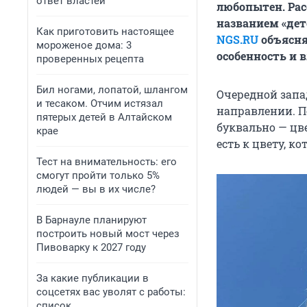
ответ властей
любопытен. Ра
названием «детс
Как приготовить настоящее
NGS.RU
объясняе
мороженое дома: 3
особенность и 
проверенных рецепта
Бил ногами, лопатой, шлангом
Очередной запа
и тесаком. Отчим истязал
направлении. П
пятерых детей в Алтайском
буквально — цве
крае
есть к цвету, к
Тест на внимательность: его
смогут пройти только 5%
людей — вы в их числе?
В Барнауле планируют
построить новый мост через
Пивоварку к 2027 году
За какие публикации в
соцсетях вас уволят с работы:
список