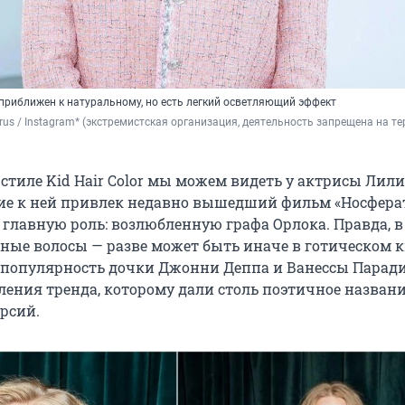
 приближен к натуральному, но есть легкий осветляющий эффект
p_rus / Instagram* (экстремистская организация, деятельность запрещена на те
стиле Kid Hair Color мы можем видеть у актрисы Лили
е к ней привлек недавно вышедший фильм «Носферату
а главную роль: возлюбленную графа Орлока. Правда, 
мные волосы — разве может быть иначе в готическом к
 популярность дочки Джонни Деппа и Ванессы Паради
ения тренда, которому дали столь поэтичное название
рсий.