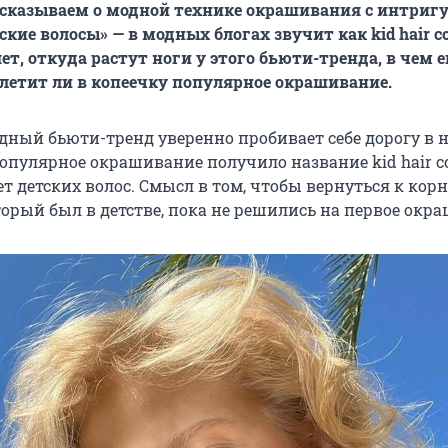
ссказываем о модной технике окрашивания с интри
кие волосы» — в модных блогах звучит как kid hair co
т, откуда растут ноги у этого бьюти-тренда, в чем е
влетит ли в копеечку популярное окрашивание.
дный бьюти-тренд уверенно пробивает себе дорогу в
опулярное окрашивание получило название kid hair co
т детских волос. Смысл в том, чтобы вернуться к кор
оторый был в детстве, пока не решились на первое окр