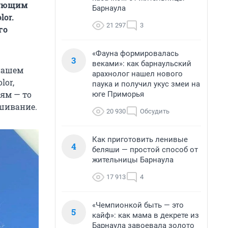
гующим
Барнаула
lor.
21 297
3
го
«Фауна формировалась
3
веками»: как барнаульский
 нашем
арахнолог нашел нового
lor,
паука и получил укус змеи на
ням — то
юге Приморья
ашивание.
20 930
Обсудить
Как приготовить ленивые
4
беляши — простой способ от
жительницы Барнаула
17 913
4
«Чемпионкой быть — это
5
кайф»: как мама в декрете из
Барнаула завоевала золото