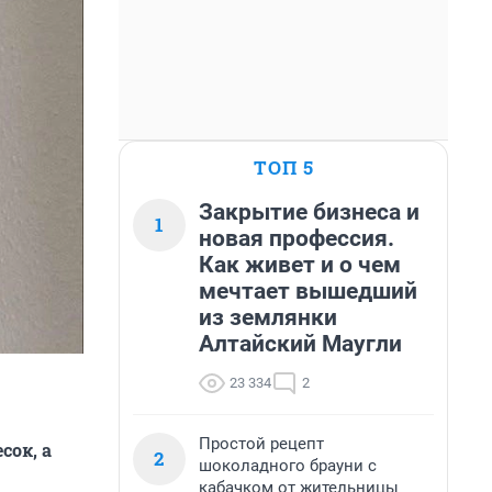
ТОП 5
Закрытие бизнеса и
1
новая профессия.
Как живет и о чем
мечтает вышедший
из землянки
Алтайский Маугли
23 334
2
Простой рецепт
сок, а
2
шоколадного брауни с
кабачком от жительницы