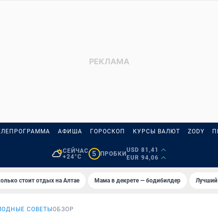
ЕЛЕПРОГРАММА
АФИША
ГОРОСКОП
КУРСЫ ВАЛЮТ
ZODY
П
USD 81,41
СЕЙЧАС
5
ПРОБКИ
+24°C
EUR 94,06
олько стоит отдых на Алтае
Мама в декрете — бодибилдер
Лучший
МОДНЫЕ СОВЕТЫ
ОБЗОР