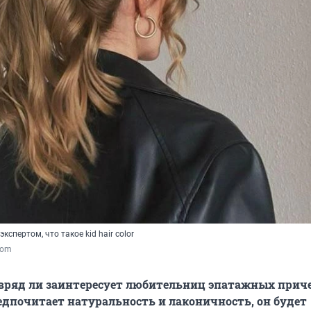
кспертом, что такое kid hair color
.com
вряд ли заинтересует любительниц эпатажных приче
редпочитает натуральность и лаконичность, он будет