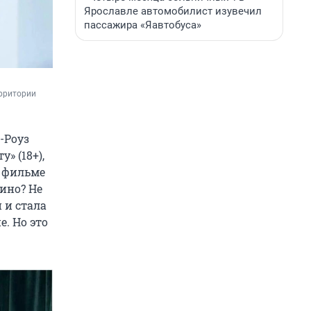
Ярославле автомобилист изувечил
пассажира «Яавтобуса»
рритории 
-Роуз
» (18+),
в фильме
ино? Не
 и стала
. Но это