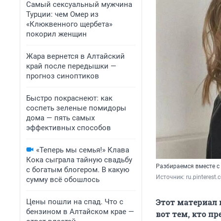
Самый сексуальный мужчина
Турции: чем Омер из
«Клюквенного щербета»
покорил женщин
Жара вернется в Алтайский
край после передышки —
прогноз синоптиков
Быстро покраснеют: как
соспеть зеленые помидоры
дома — пять самых
эффективных способов
«Теперь мы семья!» Клава
Кока сыграла тайную свадьбу
Разбираемся вместе с э
с богатым блогером. В какую
Источник: 
ru.pinterest
сумму всё обошлось
Этот материал 
Цены пошли на спад. Что с
бензином в Алтайском крае —
вот тем, кто п