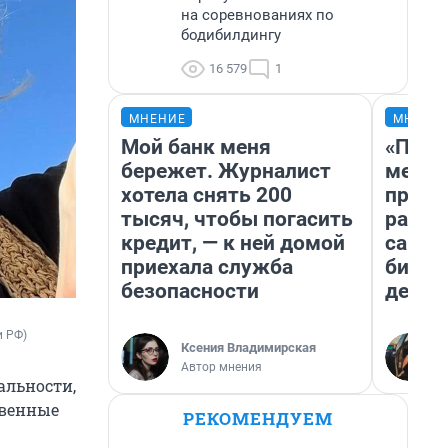
на соревнованиях по
бодибилдингу
16 579
1
МНЕНИЕ
МНЕНИ
Мой банк меня
«Поку
бережет. Журналист
мешке
хотела снять 200
предп
тысяч, чтобы погасить
расска
кредит, — к ней домой
самом
приехала служба
бизне
безопасности
дешев
и РФ)
Ксения Владимирская
Автор мнения
альности,
твенные
РЕКОМЕНДУЕМ