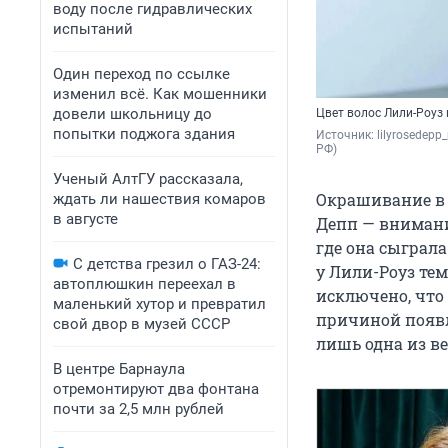
воду после гидравлических
испытаний
Один переход по ссылке
изменил всё. Как мошенники
довели школьницу до
Цвет волос Лили-Роуз
попытки поджога здания
Источник: 
lilyrosedep
РФ)
Ученый АлтГУ рассказала,
Окрашивание в 
ждать ли нашествия комаров
в августе
Депп — внимани
где она сыграл
С детства грезил о ГАЗ-24:
у Лили-Роуз те
автоплюшкин переехал в
исключено, что
маленький хутор и превратил
причиной появл
свой двор в музей СССР
лишь одна из ве
В центре Барнаула
отремонтируют два фонтана
почти за 2,5 млн рублей