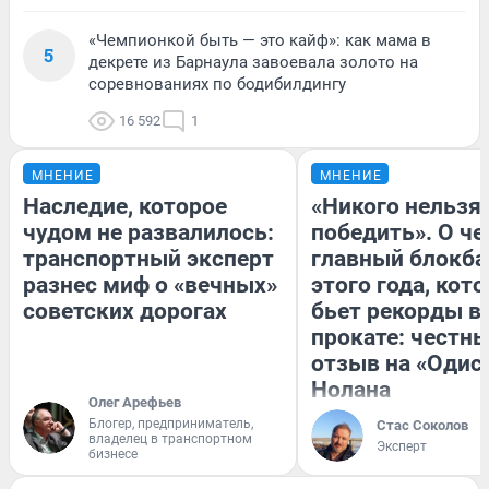
«Чемпионкой быть — это кайф»: как мама в
5
декрете из Барнаула завоевала золото на
соревнованиях по бодибилдингу
16 592
1
МНЕНИЕ
МНЕНИЕ
Наследие, которое
«Никого нельзя
чудом не развалилось:
победить». О ч
транспортный эксперт
главный блокба
разнес миф о «вечных»
этого года, кот
советских дорогах
бьет рекорды в
прокате: честн
отзыв на «Одис
Нолана
Олег Арефьев
Блогер, предприниматель,
Стас Соколов
владелец в транспортном
Эксперт
бизнесе