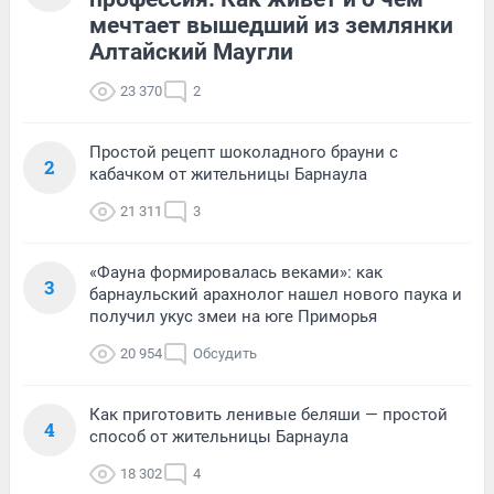
мечтает вышедший из землянки
Алтайский Маугли
23 370
2
Простой рецепт шоколадного брауни с
2
кабачком от жительницы Барнаула
21 311
3
«Фауна формировалась веками»: как
3
барнаульский арахнолог нашел нового паука и
получил укус змеи на юге Приморья
20 954
Обсудить
Как приготовить ленивые беляши — простой
4
способ от жительницы Барнаула
18 302
4