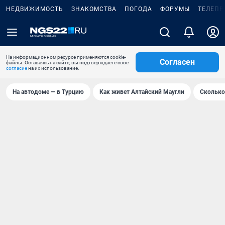
НЕДВИЖИМОСТЬ
ЗНАКОМСТВА
ПОГОДА
ФОРУМЫ
ТЕЛЕПР
На информационном ресурсе применяются cookie-
Согласен
файлы. Оставаясь на сайте, вы подтверждаете свое
согласие
на их использование.
На автодоме — в Турцию
Как живет Алтайский Маугли
Сколько