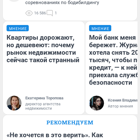
соревнованиях по бодибилдингу
16 586
1
МНЕНИЕ
МНЕНИЕ
Квартиры дорожают,
Мой банк меня
но дешевеют: почему
бережет. Журн
рынок недвижимости
хотела снять 20
сейчас такой странный
тысяч, чтобы п
кредит, — к ней
приехала служб
безопасности
Екатерина Торопова
Ксения Владими
директор агентства
Автор мнения
недвижимости
РЕКОМЕНДУЕМ
«Не хочется в это верить». Как