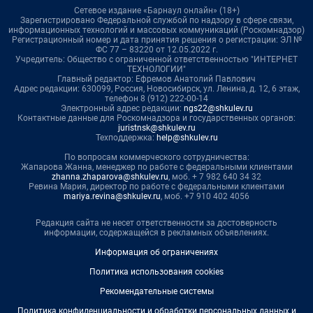
Сетевое издание «Барнаул онлайн» (18+)
Зарегистрировано Федеральной службой по надзору в сфере связи,
информационных технологий и массовых коммуникаций (Роскомнадзор)
Регистрационный номер и дата принятия решения о регистрации: ЭЛ №
ФС 77 – 83220 от 12.05.2022 г.
Учредитель: Общество с ограниченной ответственностью "ИНТЕРНЕТ
ТЕХНОЛОГИИ"
Главный редактор: Ефремов Анатолий Павлович
Адрес редакции: 630099, Россия, Новосибирск, ул. Ленина, д. 12, 6 этаж,
телефон 8 (912) 222-00-14
Электронный адрес редакции:
ngs22@shkulev.ru
Контактные данные для Роскомнадзора и государственных органов:
juristnsk@shkulev.ru
Техподдержка:
help@shkulev.ru
По вопросам коммерческого сотрудничества:
Жапарова Жанна, менеджер по работе с федеральными клиентами
zhanna.zhaparova@shkulev.ru
, моб. + 7 982 640 34 32
Ревина Мария, директор по работе с федеральными клиентами
mariya.revina@shkulev.ru
, моб. +7 910 402 4056
Редакция сайта не несет ответственности за достоверность
информации, содержащейся в рекламных объявлениях.
Информация об ограничениях
Политика использования cookies
Рекомендательные системы
Политика конфиденциальности и обработки персональных данных и