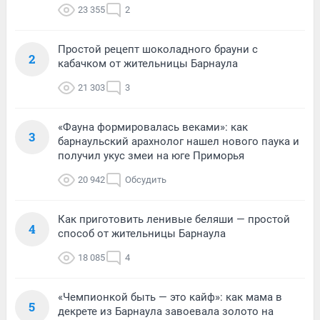
23 355
2
Простой рецепт шоколадного брауни с
2
кабачком от жительницы Барнаула
21 303
3
«Фауна формировалась веками»: как
3
барнаульский арахнолог нашел нового паука и
получил укус змеи на юге Приморья
20 942
Обсудить
Как приготовить ленивые беляши — простой
4
способ от жительницы Барнаула
18 085
4
«Чемпионкой быть — это кайф»: как мама в
5
декрете из Барнаула завоевала золото на