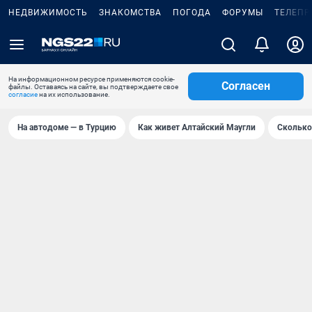
НЕДВИЖИМОСТЬ
ЗНАКОМСТВА
ПОГОДА
ФОРУМЫ
ТЕЛЕПР
На информационном ресурсе применяются cookie-
Согласен
файлы. Оставаясь на сайте, вы подтверждаете свое
согласие
на их использование.
На автодоме — в Турцию
Как живет Алтайский Маугли
Сколько