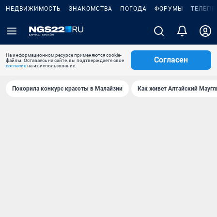
НЕДВИЖИМОСТЬ
ЗНАКОМСТВА
ПОГОДА
ФОРУМЫ
ТЕЛЕПР
На информационном ресурсе применяются cookie-
Согласен
файлы. Оставаясь на сайте, вы подтверждаете свое
согласие
на их использование.
Покорила конкурс красоты в Малайзии
Как живет Алтайский Маугл