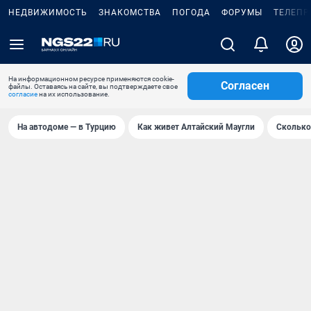
НЕДВИЖИМОСТЬ
ЗНАКОМСТВА
ПОГОДА
ФОРУМЫ
ТЕЛЕПР
На информационном ресурсе применяются cookie-
Согласен
файлы. Оставаясь на сайте, вы подтверждаете свое
согласие
на их использование.
На автодоме — в Турцию
Как живет Алтайский Маугли
Сколько