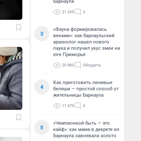
Барнаула
21 269
3
«Фауна формировалась
3
веками»: как барнаульский
арахнолог нашел нового
паука и получил укус змеи на
юге Приморья
20 883
Обсудить
Как приготовить ленивые
4
беляши — простой способ от
жительницы Барнаула
17 476
4
«Чемпионкой быть — это
5
кайф»: как мама в декрете из
Барнаула завоевала золото