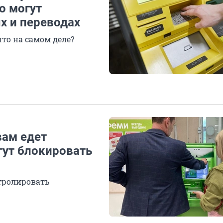
о могут
х и переводах
то на самом деле?
вам едет
гут блокировать
нтролировать