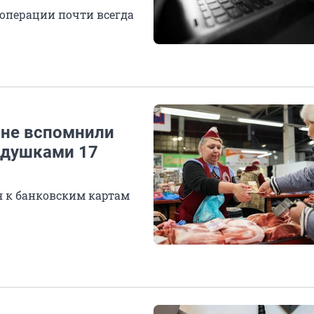
 операции почти всегда
яне вспомнили
одушками 17
я к банковским картам