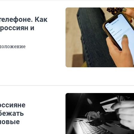
телефоне. Как
россиян и
 положение
оссияне
бежать
 новые