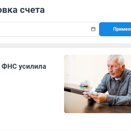
овка счета
Примен
 ФНС усилила