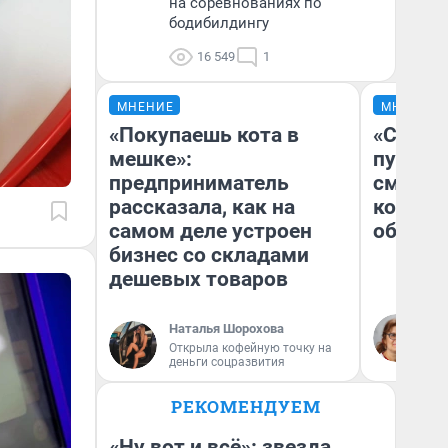
на соревнованиях по
бодибилдингу
16 549
1
МНЕНИЕ
МНЕНИЕ
«Покупаешь кота в
«Спутал
мешке»:
пургу».
предприниматель
смерте
рассказала, как на
которы
самом деле устроен
обнару
бизнес со складами
дешевых товаров
Ир
Наталья Шорохова
Гл
Открыла кофейную точку на
«Р
деньги соцразвития
Во
РЕКОМЕНДУЕМ
«Ну вот и всё»: звезда