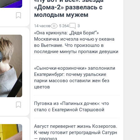
«Дома-2» развелась с
молодым мужем
14 часов
5 264
3
«Она крикнула: „Дядя Боря!“»
Москвичка исчезла ночью у океана
во Вьетнаме. Что произошло в
последние минуты пропажи девушки
«Сыночки-корзиночки» заполонили
Екатеринбург: почему уральские
парни массово оставили жен без
цветов
Пуговка из «Папиных дочек»: что
стало с Екатериной Старшовой
Август перевернет жизнь Козерогов.
К чему готовит ретроградный Сатурн
— прогноз