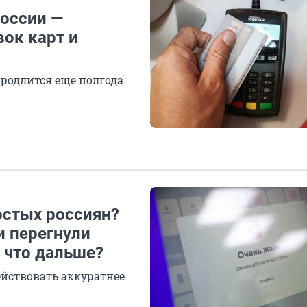
России —
ок карт и
продлится еще полгода
остых россиян?
и перегнули
А что дальше?
ействовать аккуратнее