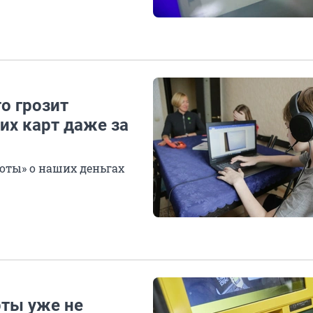
то грозит
их карт даже за
боты» о наших деньгах
рты уже не