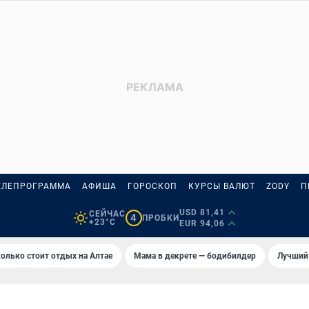
ЕЛЕПРОГРАММА
АФИША
ГОРОСКОП
КУРСЫ ВАЛЮТ
ZODY
П
USD 81,41
СЕЙЧАС
4
ПРОБКИ
+23°C
EUR 94,06
олько стоит отдых на Алтае
Мама в декрете — бодибилдер
Лучший