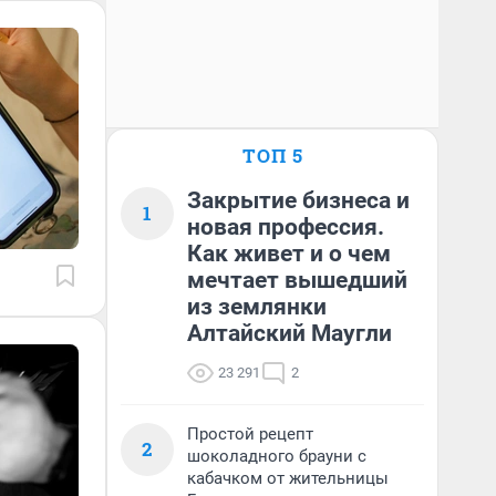
ТОП 5
Закрытие бизнеса и
1
новая профессия.
Как живет и о чем
мечтает вышедший
из землянки
Алтайский Маугли
23 291
2
Простой рецепт
2
шоколадного брауни с
кабачком от жительницы