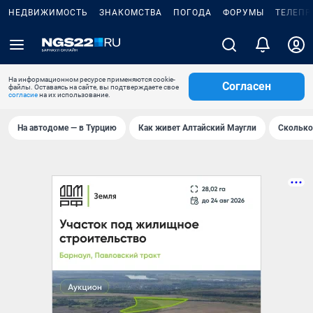
НЕДВИЖИМОСТЬ
ЗНАКОМСТВА
ПОГОДА
ФОРУМЫ
ТЕЛЕПР
На информационном ресурсе применяются cookie-
Согласен
файлы. Оставаясь на сайте, вы подтверждаете свое
согласие
на их использование.
На автодоме — в Турцию
Как живет Алтайский Маугли
Сколько