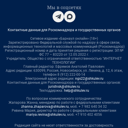
Мы в соцсетях
Контактные данные для Роскомнадзора и государственных органов
Сетевое издание «Барнаул онлайн» (18+)
Зарегистрировано Федеральной службой по надзору в сфере связи,
информационных технологий и массовых коммуникаций (Роскомнадзор)
Регистрационный номер и дата принятия решения о регистрации: ЭЛ №
ФС 77 – 83220 от 12.05.2022 г.
Учредитель: Общество с ограниченной ответственностью "ИНТЕРНЕТ
ТЕХНОЛОГИИ"
Главный редактор: Ефремов Анатолий Павлович
Адрес редакции: 630099, Россия, Новосибирск, ул. Ленина, д. 12, 6 этаж,
телефон 8 (912) 222-00-14
Электронный адрес редакции:
ngs22@shkulev.ru
Контактные данные для Роскомнадзора и государственных органов:
juristnsk@shkulev.ru
Техподдержка:
help@shkulev.ru
По вопросам коммерческого сотрудничества:
Жапарова Жанна, менеджер по работе с федеральными клиентами
zhanna.zhaparova@shkulev.ru
, моб. + 7 982 640 34 32
Ревина Мария, директор по работе с федеральными клиентами
mariya.revina@shkulev.ru
, моб. +7 910 402 4056
Редакция сайта не несет ответственности за достоверность