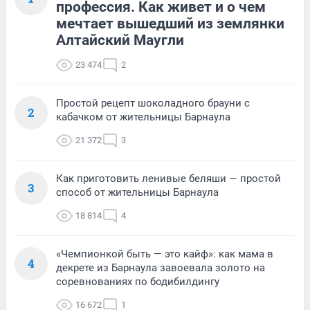
профессия. Как живет и о чем
мечтает вышедший из землянки
Алтайский Маугли
23 474
2
Простой рецепт шоколадного брауни с
2
кабачком от жительницы Барнаула
21 372
3
Как приготовить ленивые беляши — простой
3
способ от жительницы Барнаула
18 814
4
«Чемпионкой быть — это кайф»: как мама в
4
декрете из Барнаула завоевала золото на
соревнованиях по бодибилдингу
16 672
1