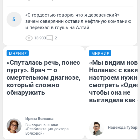
«С гордостью говорю, что я деревенский»:
5
зачем северянин оставил нефтяную компанию
и переехал в глушь на Алтай
13 933
2
МНЕНИЕ
МНЕНИЕ
«Спуталась речь, понес
«Мы видим нов
пургу». Врач — о
Нолана»: с каки
смертельном диагнозе,
настроем нужн
который сложно
смотреть «Одис
обнаружить
чтобы она не
выглядела как 
Ирина Волкова
Главврач клиники
Надежда Губарь
«Реабилитация доктора
Волковой»