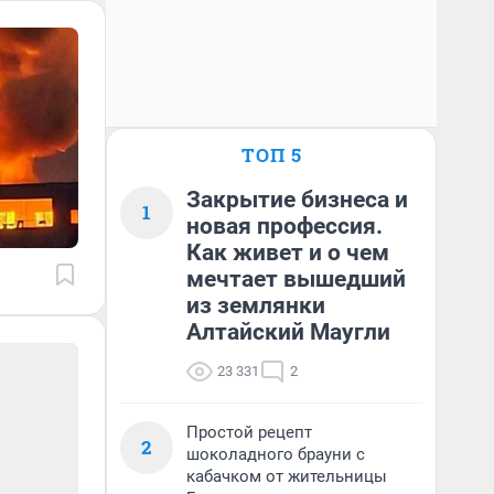
ТОП 5
Закрытие бизнеса и
1
новая профессия.
Как живет и о чем
мечтает вышедший
из землянки
Алтайский Маугли
23 331
2
Простой рецепт
2
шоколадного брауни с
кабачком от жительницы