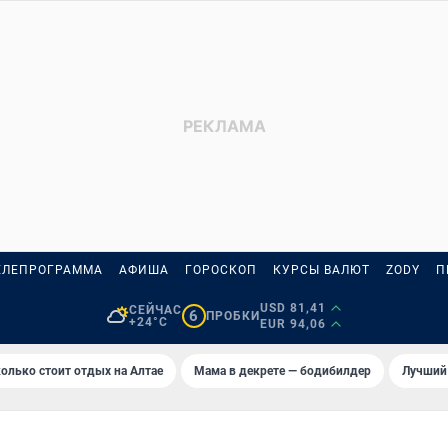
ЕЛЕПРОГРАММА
АФИША
ГОРОСКОП
КУРСЫ ВАЛЮТ
ZODY
П
USD 81,41
СЕЙЧАС
6
ПРОБКИ
+24°C
EUR 94,06
олько стоит отдых на Алтае
Мама в декрете — бодибилдер
Лучший