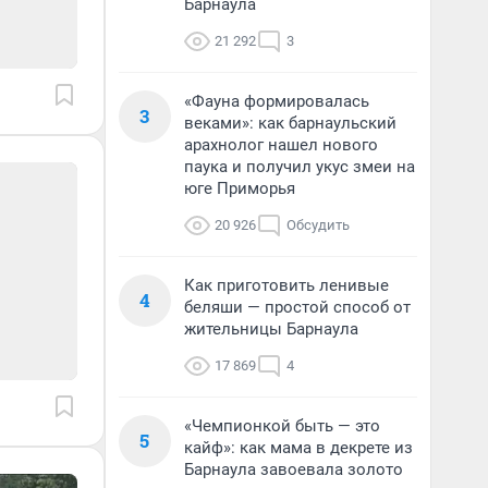
Барнаула
21 292
3
«Фауна формировалась
3
веками»: как барнаульский
арахнолог нашел нового
паука и получил укус змеи на
юге Приморья
20 926
Обсудить
Как приготовить ленивые
4
беляши — простой способ от
жительницы Барнаула
17 869
4
«Чемпионкой быть — это
5
кайф»: как мама в декрете из
Барнаула завоевала золото