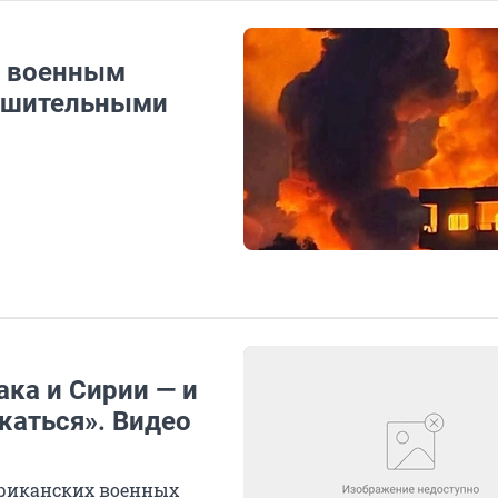
о военным
лушительными
ка и Сирии — и
жаться». Видео
ериканских военных