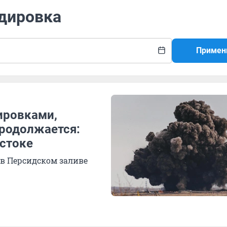
рдировка
Примен
ировками,
продолжается:
остоке
 в Персидском заливе