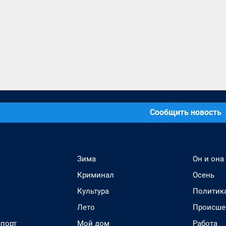
Сообщить новость
Зима
Он и она
Криминал
Осень
Культура
Политик
Лето
Происше
спорт
Мой дом
Работа