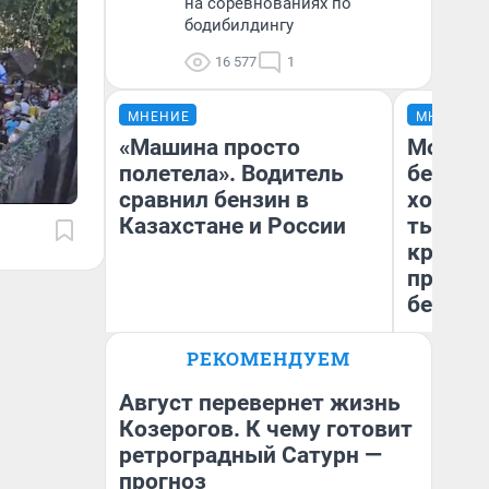
на соревнованиях по
бодибилдингу
16 577
1
МНЕНИЕ
МНЕНИЕ
«Машина просто
Мой ба
полетела». Водитель
береже
сравнил бензин в
хотела 
Казахстане и России
тысяч,
кредит,
приеха
безопа
РЕКОМЕНДУЕМ
Кс
Анатолий Кузнецов
Ав
Август перевернет жизнь
Козерогов. К чему готовит
ретроградный Сатурн —
прогноз