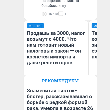
на соревнованиях по
бодибилдингу
16 610
1
МНЕНИЕ
МНЕНИЕ
Продашь за 3000, налог
Тепло 
возьмут с 4000. Что
холодн
нам готовит новый
зимой.
налоговый закон — он
ездит н
коснется импорта и
плюсы 
даже репетиторов
РЕКОМЕНДУЕМ
Анастасия Завгородняя
Д
Знаменитая тикток-
блогер, рассказывавшая о
борьбе с редкой формой
рака, умерла в возрасте 26