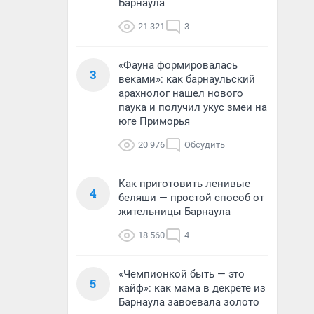
Барнаула
21 321
3
«Фауна формировалась
3
веками»: как барнаульский
арахнолог нашел нового
паука и получил укус змеи на
юге Приморья
20 976
Обсудить
Как приготовить ленивые
4
беляши — простой способ от
жительницы Барнаула
18 560
4
«Чемпионкой быть — это
5
кайф»: как мама в декрете из
Барнаула завоевала золото