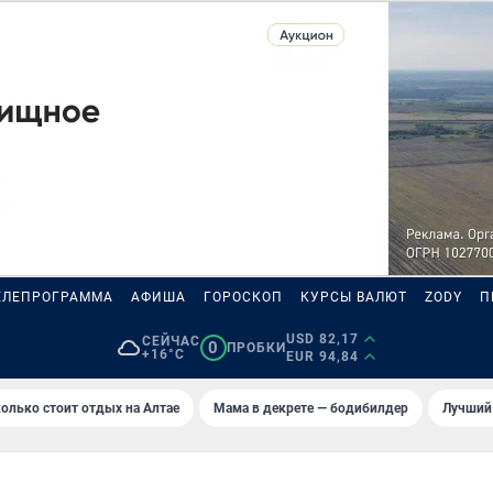
ЕЛЕПРОГРАММА
АФИША
ГОРОСКОП
КУРСЫ ВАЛЮТ
ZODY
П
USD 82,17
СЕЙЧАС
0
ПРОБКИ
+16°C
EUR 94,84
олько стоит отдых на Алтае
Мама в декрете — бодибилдер
Лучший