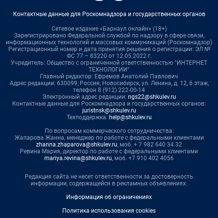
Контактные данные для Роскомнадзора и государственных органов
Сетевое издание «Барнаул онлайн» (18+)
Зарегистрировано Федеральной службой по надзору в сфере связи,
информационных технологий и массовых коммуникаций (Роскомнадзор)
Регистрационный номер и дата принятия решения о регистрации: ЭЛ №
ФС 77 – 83220 от 12.05.2022 г.
Учредитель: Общество с ограниченной ответственностью "ИНТЕРНЕТ
ТЕХНОЛОГИИ"
Главный редактор: Ефремов Анатолий Павлович
Адрес редакции: 630099, Россия, Новосибирск, ул. Ленина, д. 12, 6 этаж,
телефон 8 (912) 222-00-14
Электронный адрес редакции:
ngs22@shkulev.ru
Контактные данные для Роскомнадзора и государственных органов:
juristnsk@shkulev.ru
Техподдержка:
help@shkulev.ru
По вопросам коммерческого сотрудничества:
Жапарова Жанна, менеджер по работе с федеральными клиентами
zhanna.zhaparova@shkulev.ru
, моб. + 7 982 640 34 32
Ревина Мария, директор по работе с федеральными клиентами
mariya.revina@shkulev.ru
, моб. +7 910 402 4056
Редакция сайта не несет ответственности за достоверность
информации, содержащейся в рекламных объявлениях.
Информация об ограничениях
Политика использования cookies