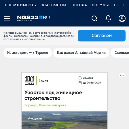
НЕДВИЖИМОСТЬ
ЗНАКОМСТВА
ПОГОДА
ФОРУМЫ
ТЕЛЕПР
На информационном ресурсе применяются cookie-
Согласен
файлы. Оставаясь на сайте, вы подтверждаете свое
согласие
на их использование.
На автодоме — в Турцию
Как живет Алтайский Маугли
Сколько