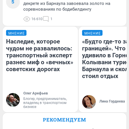
5
декрете из Барнаула завоевала золото на
соревнованиях по бодибилдингу
16 610
1
МНЕНИЕ
МНЕНИЕ
Наследие, которое
«Будто где-то за
чудом не развалилось:
границей». Что
транспортный эксперт
удивило в Горн
разнес миф о «вечных»
Колывани турис
советских дорогах
Барнаула и ско
стоил отдых
Олег Арефьев
Блогер, предприниматель,
Лина Гордеева
владелец в транспортном
бизнесе
РЕКОМЕНДУЕМ