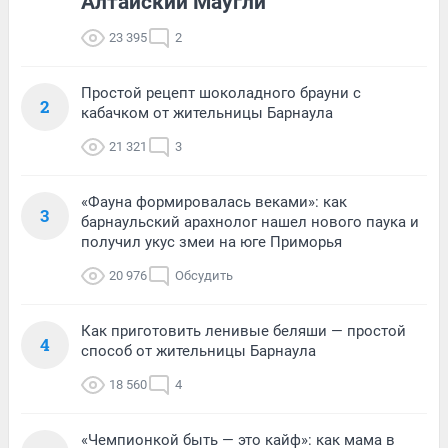
Алтайский Маугли
23 395
2
Простой рецепт шоколадного брауни с
2
кабачком от жительницы Барнаула
21 321
3
«Фауна формировалась веками»: как
3
барнаульский арахнолог нашел нового паука и
получил укус змеи на юге Приморья
20 976
Обсудить
Как приготовить ленивые беляши — простой
4
способ от жительницы Барнаула
18 560
4
«Чемпионкой быть — это кайф»: как мама в