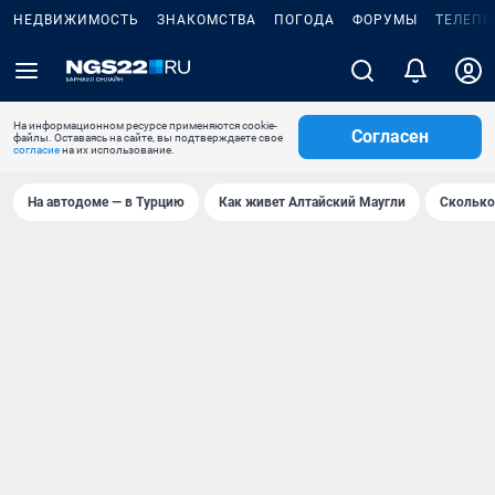
НЕДВИЖИМОСТЬ
ЗНАКОМСТВА
ПОГОДА
ФОРУМЫ
ТЕЛЕПР
На информационном ресурсе применяются cookie-
Согласен
файлы. Оставаясь на сайте, вы подтверждаете свое
согласие
на их использование.
На автодоме — в Турцию
Как живет Алтайский Маугли
Сколько