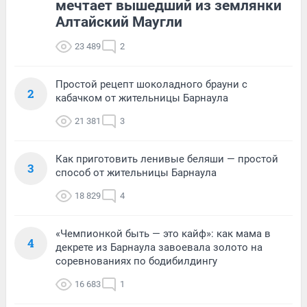
мечтает вышедший из землянки
Алтайский Маугли
23 489
2
Простой рецепт шоколадного брауни с
2
кабачком от жительницы Барнаула
21 381
3
Как приготовить ленивые беляши — простой
3
способ от жительницы Барнаула
18 829
4
«Чемпионкой быть — это кайф»: как мама в
4
декрете из Барнаула завоевала золото на
соревнованиях по бодибилдингу
16 683
1