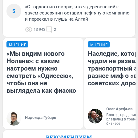
«С гордостью говорю, что я деревенский»:
5
зачем северянин оставил нефтяную компанию
и переехал в глушь на Алтай
13 943
2
МНЕНИЕ
МНЕНИЕ
«Мы видим нового
Наследие, кото
Нолана»: с каким
чудом не разва
настроем нужно
транспортный э
смотреть «Одиссею»,
разнес миф о «
чтобы она не
советских доро
выглядела как фиаско
Олег Арефьев
Блогер, предприн
Надежда Губарь
владелец в тран
бизнесе
РЕКОМЕНДУЕМ