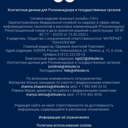
Контактные данные для Роскомнадзора и государственных органов
Сетевое издание «Барнаул онлайн» (18+)
Зарегистрировано Федеральной службой по надзору в сфере связи,
информационных технологий и массовых коммуникаций (Роскомнадзор)
Регистрационный номер и дата принятия решения о регистрации: ЭЛ №
ФС 77 – 83220 от 12.05.2022 г.
Учредитель: Общество с ограниченной ответственностью "ИНТЕРНЕТ
ТЕХНОЛОГИИ"
Главный редактор: Ефремов Анатолий Павлович
Адрес редакции: 630099, Россия, Новосибирск, ул. Ленина, д. 12, 6 этаж,
телефон 8 (912) 222-00-14
Электронный адрес редакции:
ngs22@shkulev.ru
Контактные данные для Роскомнадзора и государственных органов:
juristnsk@shkulev.ru
Техподдержка:
help@shkulev.ru
По вопросам коммерческого сотрудничества:
Жапарова Жанна, менеджер по работе с федеральными клиентами
zhanna.zhaparova@shkulev.ru
, моб. + 7 982 640 34 32
Ревина Мария, директор по работе с федеральными клиентами
mariya.revina@shkulev.ru
, моб. +7 910 402 4056
Редакция сайта не несет ответственности за достоверность
информации, содержащейся в рекламных объявлениях.
Информация об ограничениях
Политика использования cookies