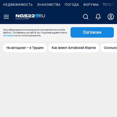
НЕДВИЖИМОСТЬ
ЗНАКОМСТВА
ПОГОДА
ФОРУМЫ
ТЕЛЕПР
На информационном ресурсе применяются cookie-
Согласен
файлы. Оставаясь на сайте, вы подтверждаете свое
согласие
на их использование.
На автодоме — в Турцию
Как живет Алтайский Маугли
Сколько