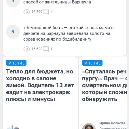
4
способ от жительницы Барнаула
18 599
4
«Чемпионкой быть — это кайф»: как мама в
5
декрете из Барнаула завоевала золото на
соревнованиях по бодибилдингу
16 623
1
МНЕНИЕ
МНЕНИЕ
Тепло для бюджета, но
«Спуталась речь
холодно в салоне
пургу». Врач — о
зимой. Водитель 13 лет
смертельном ди
ездит на электрокаре:
который сложн
плюсы и минусы
обнаружить
Ирина Волкова
Главврач клиник