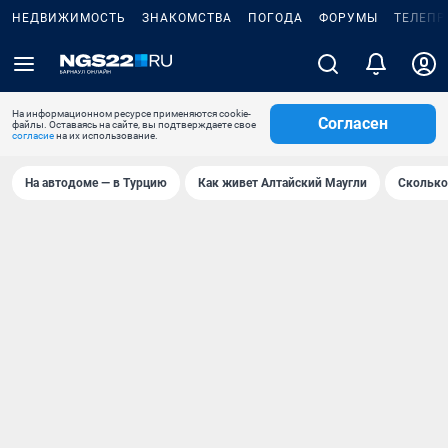
НЕДВИЖИМОСТЬ
ЗНАКОМСТВА
ПОГОДА
ФОРУМЫ
ТЕЛЕПР
На информационном ресурсе применяются cookie-
Согласен
файлы. Оставаясь на сайте, вы подтверждаете свое
согласие
на их использование.
На автодоме — в Турцию
Как живет Алтайский Маугли
Сколько