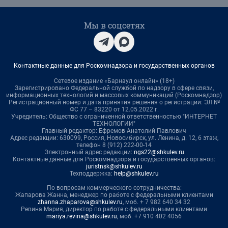
Мы в соцсетях
Контактные данные для Роскомнадзора и государственных органов
Сетевое издание «Барнаул онлайн» (18+)
Зарегистрировано Федеральной службой по надзору в сфере связи,
информационных технологий и массовых коммуникаций (Роскомнадзор)
Регистрационный номер и дата принятия решения о регистрации: ЭЛ №
ФС 77 – 83220 от 12.05.2022 г.
Учредитель: Общество с ограниченной ответственностью "ИНТЕРНЕТ
ТЕХНОЛОГИИ"
Главный редактор: Ефремов Анатолий Павлович
Адрес редакции: 630099, Россия, Новосибирск, ул. Ленина, д. 12, 6 этаж,
телефон 8 (912) 222-00-14
Электронный адрес редакции:
ngs22@shkulev.ru
Контактные данные для Роскомнадзора и государственных органов:
juristnsk@shkulev.ru
Техподдержка:
help@shkulev.ru
По вопросам коммерческого сотрудничества:
Жапарова Жанна, менеджер по работе с федеральными клиентами
zhanna.zhaparova@shkulev.ru
, моб. + 7 982 640 34 32
Ревина Мария, директор по работе с федеральными клиентами
mariya.revina@shkulev.ru
, моб. +7 910 402 4056