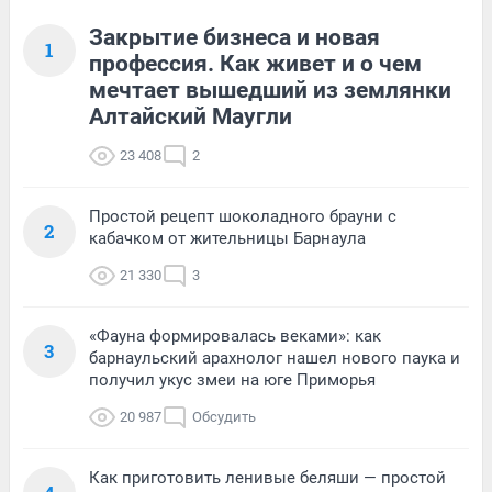
Закрытие бизнеса и новая
1
профессия. Как живет и о чем
мечтает вышедший из землянки
Алтайский Маугли
23 408
2
Простой рецепт шоколадного брауни с
2
кабачком от жительницы Барнаула
21 330
3
«Фауна формировалась веками»: как
3
барнаульский арахнолог нашел нового паука и
получил укус змеи на юге Приморья
20 987
Обсудить
Как приготовить ленивые беляши — простой