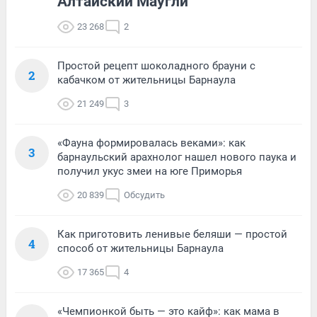
Алтайский Маугли
23 268
2
Простой рецепт шоколадного брауни с
2
кабачком от жительницы Барнаула
21 249
3
«Фауна формировалась веками»: как
3
барнаульский арахнолог нашел нового паука и
получил укус змеи на юге Приморья
20 839
Обсудить
Как приготовить ленивые беляши — простой
4
способ от жительницы Барнаула
17 365
4
«Чемпионкой быть — это кайф»: как мама в