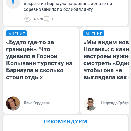
5
декрете из Барнаула завоевала золото на
соревнованиях по бодибилдингу
16 528
1
МНЕНИЕ
МНЕНИЕ
«Будто где-то за
«Мы видим нов
границей». Что
Нолана»: с каки
удивило в Горной
настроем нужн
Колывани туристку из
смотреть «Одис
Барнаула и сколько
чтобы она не
стоил отдых
выглядела как 
Лина Гордеева
Надежда Губарь
РЕКОМЕНДУЕМ