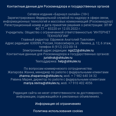
Контактные данные для Роскомнадзора и государственных органов
Сетевое издание «Барнаул онлайн» (18+)
Зарегистрировано Федеральной службой по надзору в сфере связи,
информационных технологий и массовых коммуникаций (Роскомнадзор)
Регистрационный номер и дата принятия решения о регистрации: ЭЛ №
ФС 77 – 83220 от 12.05.2022 г.
Учредитель: Общество с ограниченной ответственностью "ИНТЕРНЕТ
ТЕХНОЛОГИИ"
Главный редактор: Ефремов Анатолий Павлович
Адрес редакции: 630099, Россия, Новосибирск, ул. Ленина, д. 12, 6 этаж,
телефон 8 (912) 222-00-14
Электронный адрес редакции:
ngs22@shkulev.ru
Контактные данные для Роскомнадзора и государственных органов:
juristnsk@shkulev.ru
Техподдержка:
help@shkulev.ru
По вопросам коммерческого сотрудничества:
Жапарова Жанна, менеджер по работе с федеральными клиентами
zhanna.zhaparova@shkulev.ru
, моб. + 7 982 640 34 32
Ревина Мария, директор по работе с федеральными клиентами
mariya.revina@shkulev.ru
, моб. +7 910 402 4056
Редакция сайта не несет ответственности за достоверность
информации, содержащейся в рекламных объявлениях.
Информация об ограничениях
Политика использования cookies