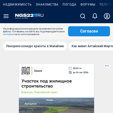
НЕДВИЖИМОСТЬ
ЗНАКОМСТВА
ПОГОДА
ФОРУМЫ
ТЕЛЕПР
На информационном ресурсе применяются cookie-
Согласен
файлы. Оставаясь на сайте, вы подтверждаете свое
согласие
на их использование.
Покорила конкурс красоты в Малайзии
Как живет Алтайский Маугл