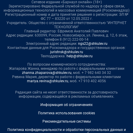
Сетевое издание «Барнаул онлайн» (18+)
Зарегистрировано Федеральной службой по надзору в сфере связи,
информационных технологий и массовых коммуникаций (Роскомнадзор)
Регистрационный номер и дата принятия решения о регистрации: ЭЛ №
ФС 77 – 83220 от 12.05.2022 г.
Учредитель: Общество с ограниченной ответственностью "ИНТЕРНЕТ
ТЕХНОЛОГИИ"
Главный редактор: Ефремов Анатолий Павлович
Адрес редакции: 630099, Россия, Новосибирск, ул. Ленина, д. 12, 6 этаж,
телефон 8 (912) 222-00-14
Электронный адрес редакции:
ngs22@shkulev.ru
Контактные данные для Роскомнадзора и государственных органов:
juristnsk@shkulev.ru
Техподдержка:
help@shkulev.ru
По вопросам коммерческого сотрудничества:
Жапарова Жанна, менеджер по работе с федеральными клиентами
zhanna.zhaparova@shkulev.ru
, моб. + 7 982 640 34 32
Ревина Мария, директор по работе с федеральными клиентами
mariya.revina@shkulev.ru
, моб. +7 910 402 4056
Редакция сайта не несет ответственности за достоверность
информации, содержащейся в рекламных объявлениях.
Информация об ограничениях
Политика использования cookies
Рекомендательные системы
Политика конфиденциальности и обработки персональных данных и