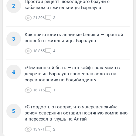
Простой рецепт шоколадного брауни с
2
кабачком от жительницы Барнаула
21 396
3
Как приготовить ленивые беляши — простой
3
способ от жительницы Барнаула
18 865
4
«Чемпионкой быть — это кайф»: как мама в
4
декрете из Барнаула завоевала золото на
соревнованиях по бодибилдингу
16 715
1
«С гордостью говорю, что я деревенский»:
5
зачем северянин оставил нефтяную компанию
и переехал в глушь на Алтай
13 971
2