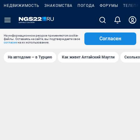
НЕДВИЖИМОСТЬ
ЗНАКОМСТВА
ПОГОДА
ФОРУМЫ
ТЕЛЕПР
На информационном ресурсе применяются cookie-
Согласен
файлы. Оставаясь на сайте, вы подтверждаете свое
согласие
на их использование.
На автодоме — в Турцию
Как живет Алтайский Маугли
Сколько