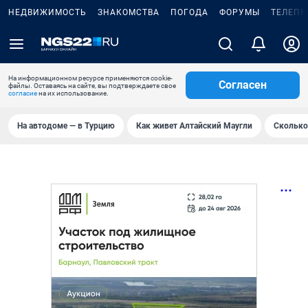
НЕДВИЖИМОСТЬ
ЗНАКОМСТВА
ПОГОДА
ФОРУМЫ
ТЕЛЕПР
На информационном ресурсе применяются cookie-
Согласен
файлы. Оставаясь на сайте, вы подтверждаете свое
согласие
на их использование.
На автодоме — в Турцию
Как живет Алтайский Маугли
Сколько