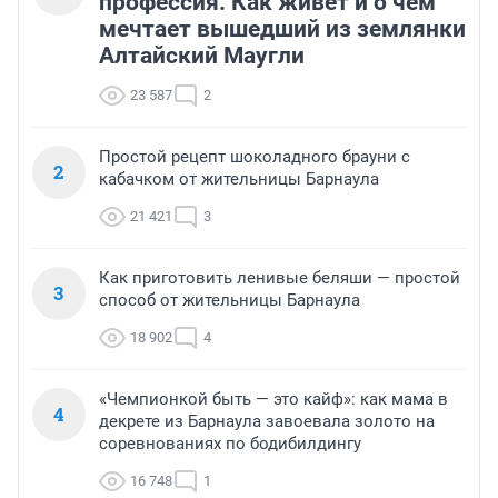
профессия. Как живет и о чем
мечтает вышедший из землянки
Алтайский Маугли
23 587
2
Простой рецепт шоколадного брауни с
2
кабачком от жительницы Барнаула
21 421
3
Как приготовить ленивые беляши — простой
3
способ от жительницы Барнаула
18 902
4
«Чемпионкой быть — это кайф»: как мама в
4
декрете из Барнаула завоевала золото на
соревнованиях по бодибилдингу
16 748
1