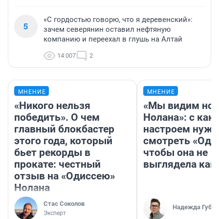
«С гордостью говорю, что я деревенский»:
5
зачем северянин оставил нефтяную
компанию и переехал в глушь на Алтай
14 007
2
МНЕНИЕ
МНЕНИЕ
«Никого нельзя
«Мы видим нов
победить». О чем
Нолана»: с как
главный блокбастер
настроем нужн
этого года, который
смотреть «Оди
бьет рекорды в
чтобы она не
прокате: честный
выглядела как
отзыв на «Одиссею»
Нолана
Стас Соколов
Надежда Губар
Эксперт