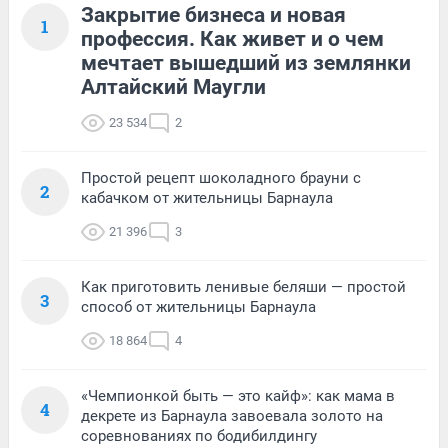
Закрытие бизнеса и новая
1
профессия. Как живет и о чем
мечтает вышедший из землянки
Алтайский Маугли
23 534
2
Простой рецепт шоколадного брауни с
2
кабачком от жительницы Барнаула
21 396
3
Как приготовить ленивые беляши — простой
3
способ от жительницы Барнаула
18 864
4
«Чемпионкой быть — это кайф»: как мама в
4
декрете из Барнаула завоевала золото на
соревнованиях по бодибилдингу