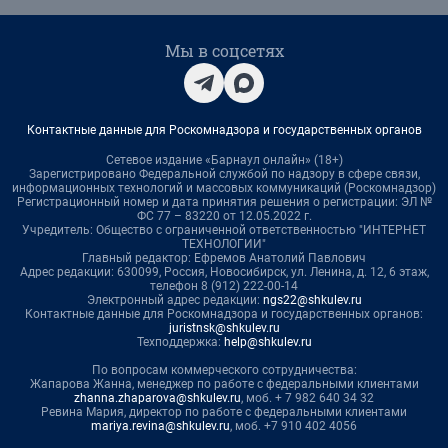
Мы в соцсетях
Контактные данные для Роскомнадзора и государственных органов
Сетевое издание «Барнаул онлайн» (18+)
Зарегистрировано Федеральной службой по надзору в сфере связи,
информационных технологий и массовых коммуникаций (Роскомнадзор)
Регистрационный номер и дата принятия решения о регистрации: ЭЛ №
ФС 77 – 83220 от 12.05.2022 г.
Учредитель: Общество с ограниченной ответственностью "ИНТЕРНЕТ
ТЕХНОЛОГИИ"
Главный редактор: Ефремов Анатолий Павлович
Адрес редакции: 630099, Россия, Новосибирск, ул. Ленина, д. 12, 6 этаж,
телефон 8 (912) 222-00-14
Электронный адрес редакции:
ngs22@shkulev.ru
Контактные данные для Роскомнадзора и государственных органов:
juristnsk@shkulev.ru
Техподдержка:
help@shkulev.ru
По вопросам коммерческого сотрудничества:
Жапарова Жанна, менеджер по работе с федеральными клиентами
zhanna.zhaparova@shkulev.ru
, моб. + 7 982 640 34 32
Ревина Мария, директор по работе с федеральными клиентами
mariya.revina@shkulev.ru
, моб. +7 910 402 4056