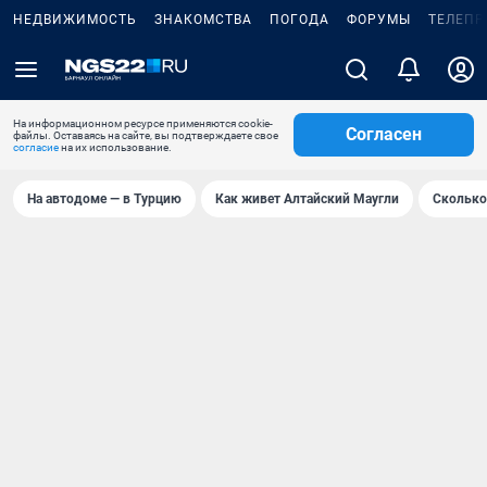
НЕДВИЖИМОСТЬ
ЗНАКОМСТВА
ПОГОДА
ФОРУМЫ
ТЕЛЕПР
На информационном ресурсе применяются cookie-
Согласен
файлы. Оставаясь на сайте, вы подтверждаете свое
согласие
на их использование.
На автодоме — в Турцию
Как живет Алтайский Маугли
Сколько