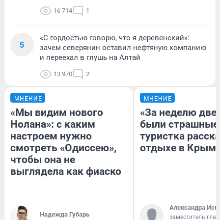
16 714
1
«С гордостью говорю, что я деревенский»:
5
зачем северянин оставил нефтяную компанию
и переехал в глушь на Алтай
13 970
2
МНЕНИЕ
МНЕНИЕ
«Мы видим нового
«За неделю две
Нолана»: с каким
были страшные
настроем нужно
туристка расска
смотреть «Одиссею»,
отдыхе в Крым
чтобы она не
выглядела как фиаско
Александра Исм
Надежда Губарь
заместитель глав