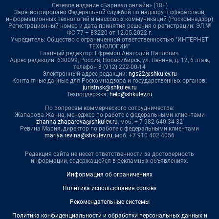
Сетевое издание «Барнаул онлайн» (18+)
Зарегистрировано Федеральной службой по надзору в сфере связи,
информационных технологий и массовых коммуникаций (Роскомнадзор)
Регистрационный номер и дата принятия решения о регистрации: ЭЛ №
ФС 77 – 83220 от 12.05.2022 г.
Учредитель: Общество с ограниченной ответственностью "ИНТЕРНЕТ
ТЕХНОЛОГИИ"
Главный редактор: Ефремов Анатолий Павлович
Адрес редакции: 630099, Россия, Новосибирск, ул. Ленина, д. 12, 6 этаж,
телефон 8 (912) 222-00-14
Электронный адрес редакции:
ngs22@shkulev.ru
Контактные данные для Роскомнадзора и государственных органов:
juristnsk@shkulev.ru
Техподдержка:
help@shkulev.ru
По вопросам коммерческого сотрудничества:
Жапарова Жанна, менеджер по работе с федеральными клиентами
zhanna.zhaparova@shkulev.ru
, моб. + 7 982 640 34 32
Ревина Мария, директор по работе с федеральными клиентами
mariya.revina@shkulev.ru
, моб. +7 910 402 4056
Редакция сайта не несет ответственности за достоверность
информации, содержащейся в рекламных объявлениях.
Информация об ограничениях
Политика использования cookies
Рекомендательные системы
Политика конфиденциальности и обработки персональных данных и