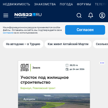
НЕДВИЖИМОСТЬ
ЗНАКОМСТВА
ПОГОДА
ФОРУМЫ
ТЕЛЕПР
На информационном ресурсе применяются cookie-
Согласен
файлы. Оставаясь на сайте, вы подтверждаете свое
согласие
на их использование.
На автодоме — в Турцию
Как живет Алтайский Маугли
Сколько