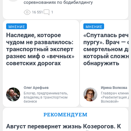
соревнованиях по бодибилдингу
16 551
1
МНЕНИЕ
МНЕНИЕ
Наследие, которое
«Спуталась речь
чудом не развалилось:
пургу». Врач — о
транспортный эксперт
смертельном ди
разнес миф о «вечных»
который сложн
советских дорогах
обнаружить
Олег Арефьев
Ирина Волкова
Блогер, предприниматель,
Главврач клиник
владелец в транспортном
«Реабилитация д
бизнесе
Волковой»
РЕКОМЕНДУЕМ
Август перевернет жизнь Козерогов. К