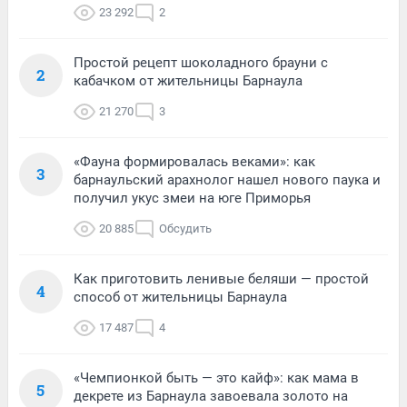
23 292
2
Простой рецепт шоколадного брауни с
2
кабачком от жительницы Барнаула
21 270
3
«Фауна формировалась веками»: как
3
барнаульский арахнолог нашел нового паука и
получил укус змеи на юге Приморья
20 885
Обсудить
Как приготовить ленивые беляши — простой
4
способ от жительницы Барнаула
17 487
4
«Чемпионкой быть — это кайф»: как мама в
5
декрете из Барнаула завоевала золото на