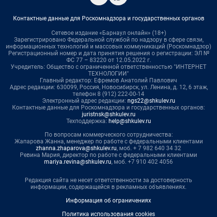
Контактные данные для Роскомнадзора и государственных органов
Сетевое издание «Барнаул онлайн» (18+)
Зарегистрировано Федеральной службой по надзору в сфере связи,
информационных технологий и массовых коммуникаций (Роскомнадзор)
Регистрационный номер и дата принятия решения о регистрации: ЭЛ №
ФС 77 – 83220 от 12.05.2022 г.
Учредитель: Общество с ограниченной ответственностью "ИНТЕРНЕТ
ТЕХНОЛОГИИ"
Главный редактор: Ефремов Анатолий Павлович
Адрес редакции: 630099, Россия, Новосибирск, ул. Ленина, д. 12, 6 этаж,
телефон 8 (912) 222-00-14
Электронный адрес редакции:
ngs22@shkulev.ru
Контактные данные для Роскомнадзора и государственных органов:
juristnsk@shkulev.ru
Техподдержка:
help@shkulev.ru
По вопросам коммерческого сотрудничества:
Жапарова Жанна, менеджер по работе с федеральными клиентами
zhanna.zhaparova@shkulev.ru
, моб. + 7 982 640 34 32
Ревина Мария, директор по работе с федеральными клиентами
mariya.revina@shkulev.ru
, моб. +7 910 402 4056
Редакция сайта не несет ответственности за достоверность
информации, содержащейся в рекламных объявлениях.
Информация об ограничениях
Политика использования cookies