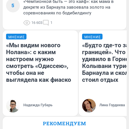
«Чемпионкой быть — это кайф»: как мама в
5
декрете из Барнаула завоевала золото на
соревнованиях по бодибилдингу
16 603
1
МНЕНИЕ
МНЕНИЕ
«Мы видим нового
«Будто где-то за
Нолана»: с каким
границей». Что
настроем нужно
удивило в Горн
смотреть «Одиссею»,
Колывани турис
чтобы она не
Барнаула и ско
выглядела как фиаско
стоил отдых
Надежда Губарь
Лина Гордеева
РЕКОМЕНДУЕМ