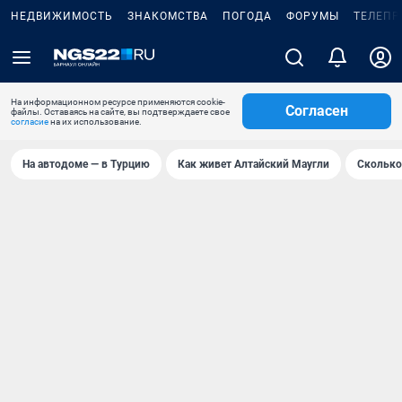
НЕДВИЖИМОСТЬ
ЗНАКОМСТВА
ПОГОДА
ФОРУМЫ
ТЕЛЕПР
На информационном ресурсе применяются cookie-
Согласен
файлы. Оставаясь на сайте, вы подтверждаете свое
согласие
на их использование.
На автодоме — в Турцию
Как живет Алтайский Маугли
Сколько