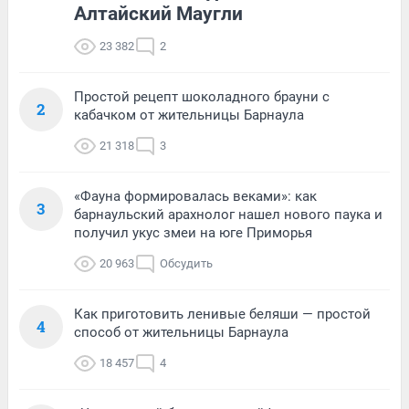
Алтайский Маугли
23 382
2
Простой рецепт шоколадного брауни с
2
кабачком от жительницы Барнаула
21 318
3
«Фауна формировалась веками»: как
3
барнаульский арахнолог нашел нового паука и
получил укус змеи на юге Приморья
20 963
Обсудить
Как приготовить ленивые беляши — простой
4
способ от жительницы Барнаула
18 457
4