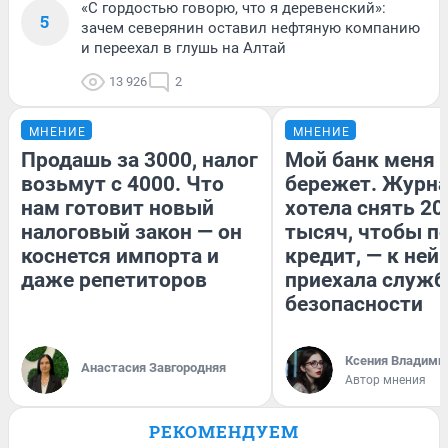
«С гордостью говорю, что я деревенский»:
5
зачем северянин оставил нефтяную компанию
и переехал в глушь на Алтай
13 926
2
МНЕНИЕ
МНЕНИЕ
Продашь за 3000, налог
Мой банк меня
возьмут с 4000. Что
бережет. Журн
нам готовит новый
хотела снять 20
налоговый закон — он
тысяч, чтобы п
коснется импорта и
кредит, — к ней
даже репетиторов
приехала служб
безопасности
Ксения Владими
Анастасия Завгородняя
Автор мнения
РЕКОМЕНДУЕМ