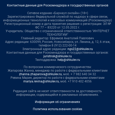
Контактные данные для Роскомнадзора и государственных органов
Сетевое издание «Барнаул онлайн» (18+)
Зарегистрировано Федеральной службой по надзору в сфере связи,
информационных технологий и массовых коммуникаций (Роскомнадзор)
Регистрационный номер и дата принятия решения о регистрации: ЭЛ №
ФС 77 – 83220 от 12.05.2022 г.
Учредитель: Общество с ограниченной ответственностью "ИНТЕРНЕТ
ТЕХНОЛОГИИ"
Главный редактор: Ефремов Анатолий Павлович
Адрес редакции: 630099, Россия, Новосибирск, ул. Ленина, д. 12, 6 этаж,
телефон 8 (912) 222-00-14
Электронный адрес редакции:
ngs22@shkulev.ru
Контактные данные для Роскомнадзора и государственных органов:
juristnsk@shkulev.ru
Техподдержка:
help@shkulev.ru
По вопросам коммерческого сотрудничества:
Жапарова Жанна, менеджер по работе с федеральными клиентами
zhanna.zhaparova@shkulev.ru
, моб. + 7 982 640 34 32
Ревина Мария, директор по работе с федеральными клиентами
mariya.revina@shkulev.ru
, моб. +7 910 402 4056
Редакция сайта не несет ответственности за достоверность
информации, содержащейся в рекламных объявлениях.
Информация об ограничениях
Политика использования cookies