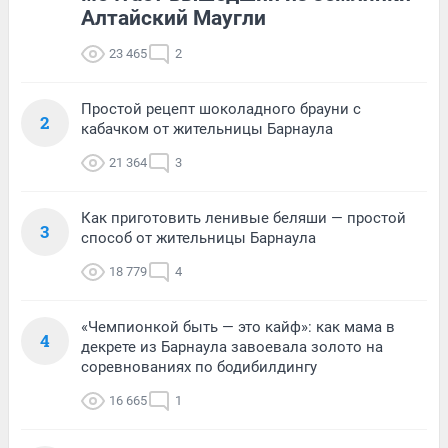
Алтайский Маугли
23 465
2
Простой рецепт шоколадного брауни с
2
кабачком от жительницы Барнаула
21 364
3
Как приготовить ленивые беляши — простой
3
способ от жительницы Барнаула
18 779
4
«Чемпионкой быть — это кайф»: как мама в
4
декрете из Барнаула завоевала золото на
соревнованиях по бодибилдингу
16 665
1