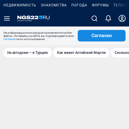
НЕДВИЖИМОСТЬ
ЗНАКОМСТВА
ПОГОДА
ФОРУМЫ
ТЕЛЕПР
На информационном ресурсе применяются cookie-
Согласен
файлы. Оставаясь на сайте, вы подтверждаете свое
согласие
на их использование.
На автодоме — в Турцию
Как живет Алтайский Маугли
Сколько