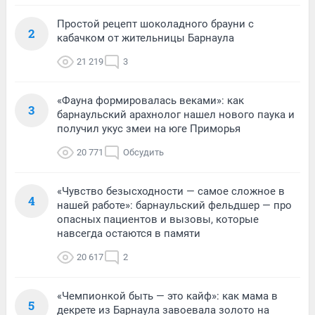
Простой рецепт шоколадного брауни с
2
кабачком от жительницы Барнаула
21 219
3
«Фауна формировалась веками»: как
3
барнаульский арахнолог нашел нового паука и
получил укус змеи на юге Приморья
20 771
Обсудить
«Чувство безысходности — самое сложное в
4
нашей работе»: барнаульский фельдшер — про
опасных пациентов и вызовы, которые
навсегда остаются в памяти
20 617
2
«Чемпионкой быть — это кайф»: как мама в
5
декрете из Барнаула завоевала золото на