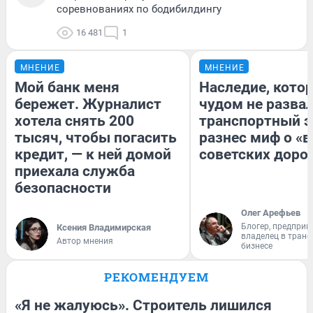
соревнованиях по бодибилдингу
16 481
1
МНЕНИЕ
МНЕНИЕ
Мой банк меня
Наследие, кото
бережет. Журналист
чудом не разва
хотела снять 200
транспортный э
тысяч, чтобы погасить
разнес миф о «
кредит, — к ней домой
советских доро
приехала служба
безопасности
Олег Арефьев
Блогер, предприн
Ксения Владимирская
владелец в тран
Автор мнения
бизнесе
РЕКОМЕНДУЕМ
«Я не жалуюсь». Строитель лишился