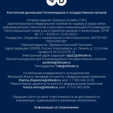
Контактные данные для Роскомнадзора и государственных органов
Сетевое издание «Барнаул онлайн» (18+)
Зарегистрировано Федеральной службой по надзору в сфере связи,
информационных технологий и массовых коммуникаций (Роскомнадзор)
Регистрационный номер и дата принятия решения о регистрации: ЭЛ №
ФС 77 – 83220 от 12.05.2022 г.
Учредитель: Общество с ограниченной ответственностью "ИНТЕРНЕТ
ТЕХНОЛОГИИ"
Главный редактор: Ефремов Анатолий Павлович
Адрес редакции: 630099, Россия, Новосибирск, ул. Ленина, д. 12, 6 этаж,
телефон 8 (912) 222-00-14
Электронный адрес редакции:
ngs22@shkulev.ru
Контактные данные для Роскомнадзора и государственных органов:
juristnsk@shkulev.ru
Техподдержка:
help@shkulev.ru
По вопросам коммерческого сотрудничества:
Жапарова Жанна, менеджер по работе с федеральными клиентами
zhanna.zhaparova@shkulev.ru
, моб. + 7 982 640 34 32
Ревина Мария, директор по работе с федеральными клиентами
mariya.revina@shkulev.ru
, моб. +7 910 402 4056
Редакция сайта не несет ответственности за достоверность
информации, содержащейся в рекламных объявлениях.
Информация об ограничениях