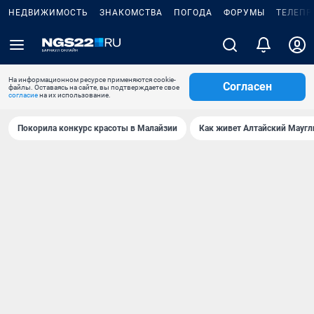
НЕДВИЖИМОСТЬ
ЗНАКОМСТВА
ПОГОДА
ФОРУМЫ
ТЕЛЕПР
На информационном ресурсе применяются cookie-
Согласен
файлы. Оставаясь на сайте, вы подтверждаете свое
согласие
на их использование.
Покорила конкурс красоты в Малайзии
Как живет Алтайский Маугл