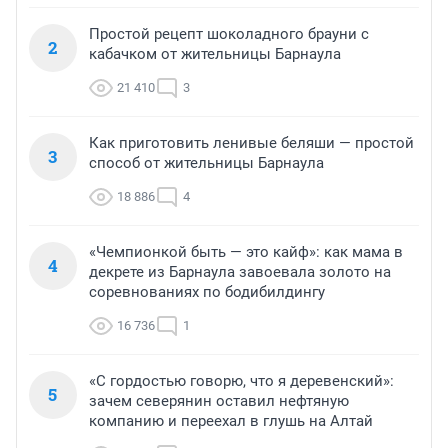
Простой рецепт шоколадного брауни с
2
кабачком от жительницы Барнаула
21 410
3
Как приготовить ленивые беляши — простой
3
способ от жительницы Барнаула
18 886
4
«Чемпионкой быть — это кайф»: как мама в
4
декрете из Барнаула завоевала золото на
соревнованиях по бодибилдингу
16 736
1
«С гордостью говорю, что я деревенский»:
5
зачем северянин оставил нефтяную
компанию и переехал в глушь на Алтай