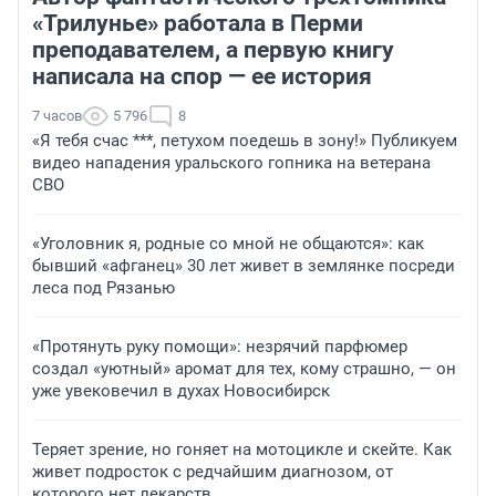
«Трилунье» работала в Перми
преподавателем, а первую книгу
написала на спор — ее история
7 часов
5 796
8
«Я тебя счас ***, петухом поедешь в зону!» Публикуем
видео нападения уральского гопника на ветерана
СВО
«Уголовник я, родные со мной не общаются»: как
бывший «афганец» 30 лет живет в землянке посреди
леса под Рязанью
«Протянуть руку помощи»: незрячий парфюмер
создал «уютный» аромат для тех, кому страшно, — он
уже увековечил в духах Новосибирск
Теряет зрение, но гоняет на мотоцикле и скейте. Как
живет подросток с редчайшим диагнозом, от
которого нет лекарств