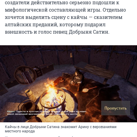
создатели действительно серьезно подошли к
мифологической составляющей игры. Отдельно
хочется выделить сцену с кайчы — сказителем
алтайских преданий, которому подарил
внешность и голос певец Добрыня Сатин.
Кайчы в лице Добрыни Сатина знакомит Арину с верованиями
местного народа