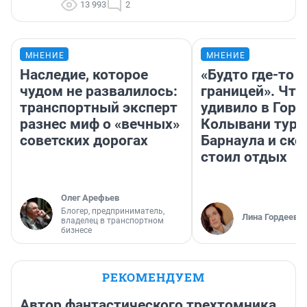
13 993
2
МНЕНИЕ
МНЕНИЕ
Наследие, которое
«Будто где-то з
чудом не развалилось:
границей». Что
транспортный эксперт
удивило в Горн
разнес миф о «вечных»
Колывани тури
советских дорогах
Барнаула и ско
стоил отдых
Олег Арефьев
Блогер, предприниматель,
Лина Гордеева
владелец в транспортном
бизнесе
РЕКОМЕНДУЕМ
Автор фантастического трехтомника