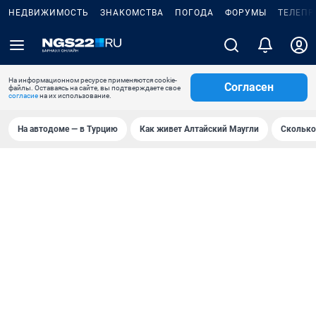
НЕДВИЖИМОСТЬ
ЗНАКОМСТВА
ПОГОДА
ФОРУМЫ
ТЕЛЕПР
На информационном ресурсе применяются cookie-
Согласен
файлы. Оставаясь на сайте, вы подтверждаете свое
согласие
на их использование.
На автодоме — в Турцию
Как живет Алтайский Маугли
Сколько