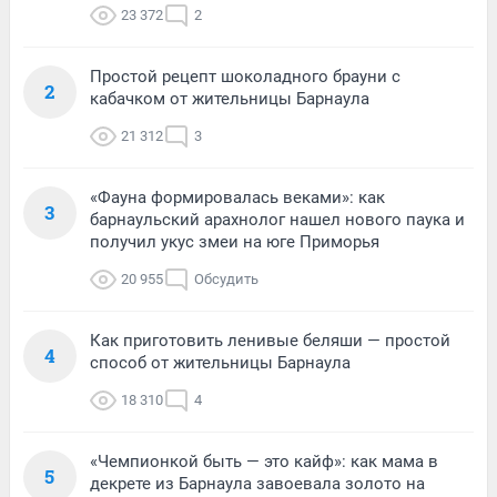
23 372
2
Простой рецепт шоколадного брауни с
2
кабачком от жительницы Барнаула
21 312
3
«Фауна формировалась веками»: как
3
барнаульский арахнолог нашел нового паука и
получил укус змеи на юге Приморья
20 955
Обсудить
Как приготовить ленивые беляши — простой
4
способ от жительницы Барнаула
18 310
4
«Чемпионкой быть — это кайф»: как мама в
5
декрете из Барнаула завоевала золото на