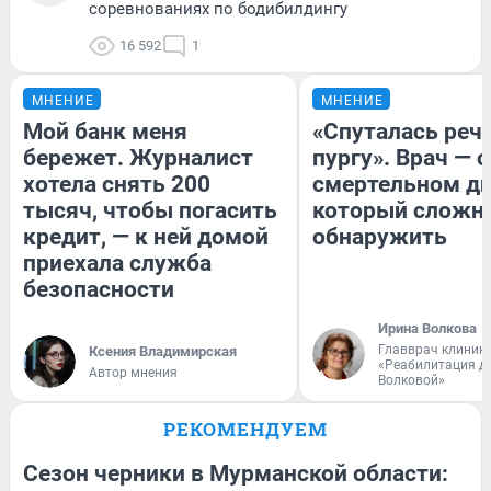
соревнованиях по бодибилдингу
16 592
1
МНЕНИЕ
МНЕНИЕ
Мой банк меня
«Спуталась речь
бережет. Журналист
пургу». Врач — о
хотела снять 200
смертельном ди
тысяч, чтобы погасить
который сложн
кредит, — к ней домой
обнаружить
приехала служба
безопасности
Ирина Волкова
Главврач клиник
Ксения Владимирская
«Реабилитация д
Автор мнения
Волковой»
РЕКОМЕНДУЕМ
Сезон черники в Мурманской области: