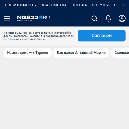
НЕДВИЖИМОСТЬ
ЗНАКОМСТВА
ПОГОДА
ФОРУМЫ
ТЕЛЕПР
На информационном ресурсе применяются cookie-
Согласен
файлы. Оставаясь на сайте, вы подтверждаете свое
согласие
на их использование.
На автодоме — в Турцию
Как живет Алтайский Маугли
Сколько