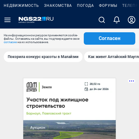
НЕДВИЖИМОСТЬ
ЗНАКОМСТВА
ПОГОДА
ФОРУМЫ
ТЕЛЕПР
На информационном ресурсе применяются cookie-
Согласен
файлы. Оставаясь на сайте, вы подтверждаете свое
согласие
на их использование.
Покорила конкурс красоты в Малайзии
Как живет Алтайский Маугл