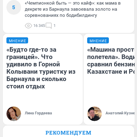
«Чемпионкой быть — это кайф»: как мама в
5
декрете из Барнаула завоевала золото на
соревнованиях по бодибилдингу
16 345
1
МНЕНИЕ
МНЕНИЕ
«Будто где-то за
«Машина прост
границей». Что
полетела». Води
удивило в Горной
сравнил бензин
Колывани туристку из
Казахстане и Р
Барнаула и сколько
стоил отдых
Лина Гордеева
Анатолий Кузне
РЕКОМЕНДУЕМ