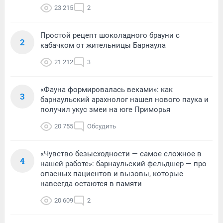
23 215
2
Простой рецепт шоколадного брауни с
2
кабачком от жительницы Барнаула
21 212
3
«Фауна формировалась веками»: как
3
барнаульский арахнолог нашел нового паука и
получил укус змеи на юге Приморья
20 755
Обсудить
«Чувство безысходности — самое сложное в
4
нашей работе»: барнаульский фельдшер — про
опасных пациентов и вызовы, которые
навсегда остаются в памяти
20 609
2