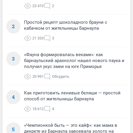
23 410
2
Простой рецепт шоколадного брауни с
2
кабачком от жительницы Барнаула
21 333
3
«Фауна формировалась веками»: как
3
барнаульский арахнолог нашел нового паука и
получил укус змеи на юге Приморья
20 991
Обсудить
Как приготовить ленивые беляши — простой
4
способ от жительницы Барнаула
18 612
4
«Чемпионкой быть — это кайф»: как мама в
5
декрете из Барнаула завоевала золото на