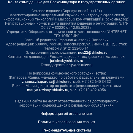
Контактные данные для Роскомнадзора и государственных органов
Сетевое издание «Барнаул онлайн» (18+)
Зарегистрировано Федеральной службой по надзору в сфере связи,
информационных технологий и массовых коммуникаций (Роскомнадзор)
Регистрационный номер и дата принятия решения о регистрации: ЭЛ №
ФС 77 – 83220 от 12.05.2022 г.
Учредитель: Общество с ограниченной ответственностью "ИНТЕРНЕТ
ТЕХНОЛОГИИ"
Главный редактор: Ефремов Анатолий Павлович
Адрес редакции: 630099, Россия, Новосибирск, ул. Ленина, д. 12, 6 этаж,
телефон 8 (912) 222-00-14
Электронный адрес редакции:
ngs22@shkulev.ru
Контактные данные для Роскомнадзора и государственных органов:
juristnsk@shkulev.ru
Техподдержка:
help@shkulev.ru
По вопросам коммерческого сотрудничества:
Жапарова Жанна, менеджер по работе с федеральными клиентами
zhanna.zhaparova@shkulev.ru
, моб. + 7 982 640 34 32
Ревина Мария, директор по работе с федеральными клиентами
mariya.revina@shkulev.ru
, моб. +7 910 402 4056
Редакция сайта не несет ответственности за достоверность
информации, содержащейся в рекламных объявлениях.
Информация об ограничениях
Политика использования cookies
Рекомендательные системы