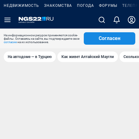
НЕДВИЖИМОСТЬ
ЗНАКОМСТВА
ПОГОДА
ФОРУМЫ
ТЕЛЕПР
На информационном ресурсе применяются cookie-
Согласен
файлы. Оставаясь на сайте, вы подтверждаете свое
согласие
на их использование.
На автодоме — в Турцию
Как живет Алтайский Маугли
Сколько