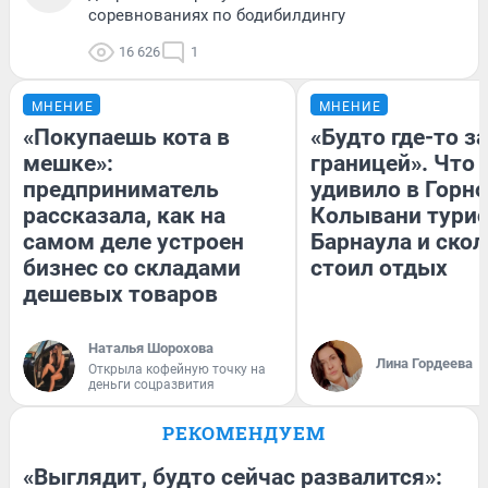
соревнованиях по бодибилдингу
16 626
1
МНЕНИЕ
МНЕНИЕ
«Покупаешь кота в
«Будто где-то за
мешке»:
границей». Что
предприниматель
удивило в Горн
рассказала, как на
Колывани турис
самом деле устроен
Барнаула и ско
бизнес со складами
стоил отдых
дешевых товаров
Наталья Шорохова
Лина Гордеева
Открыла кофейную точку на
деньги соцразвития
РЕКОМЕНДУЕМ
«Выглядит, будто сейчас развалится»: