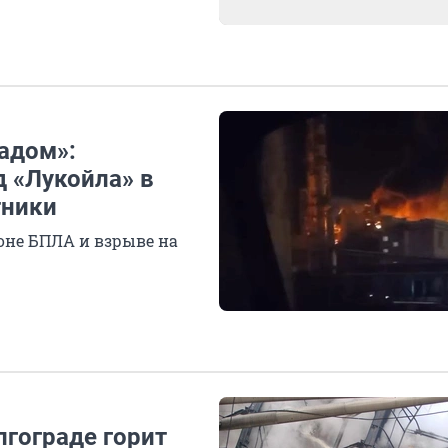
радом»:
 «Лукойла» в
тники
ионе БПЛА и взрыве на
лгограде горит