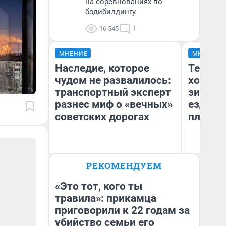
на соревнованиях по
бодибилдингу
16 545
1
МНЕНИЕ
МНЕНИЕ
Наследие, которое
Тепло 
чудом не развалилось:
холодн
транспортный эксперт
зимой.
разнес миф о «вечных»
ездит н
советских дорогах
плюсы 
Олег Арефьев
РЕКОМЕНДУЕМ
Блогер, предприниматель,
Д
владелец в транспортном
бизнесе
«Это тот, кого ты
травила»: прикамца
приговорили к 22 годам за
убийство семьи его