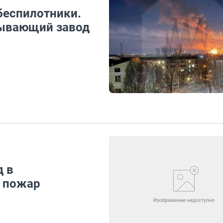
беспилотники.
тывающий завод
 в
л пожар