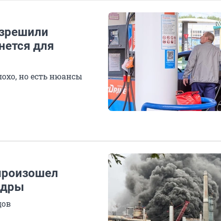
азрешили
нется для
лохо, но есть нюансы
произошел
адры
дов