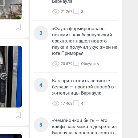
Барнаула
21 267
3
«Фауна формировалась
3
веками»: как барнаульский
арахнолог нашел нового
паука и получил укус змеи на
юге Приморья
20 879
Обсудить
Как приготовить ленивые
4
беляши — простой способ от
жительницы Барнаула
17 463
4
«Чемпионкой быть — это
5
кайф»: как мама в декрете из
Барнаула завоевала золото