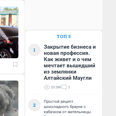
ТОП 5
Закрытие бизнеса и
1
новая профессия.
Как живет и о чем
мечтает вышедший
из землянки
Алтайский Маугли
23 286
2
Простой рецепт
2
шоколадного брауни с
кабачком от жительницы