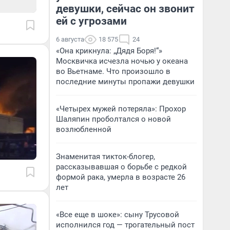
девушки, сейчас он звонит
ей с угрозами
6 августа
18 575
24
«Она крикнула: „Дядя Боря!“»
Москвичка исчезла ночью у океана
во Вьетнаме. Что произошло в
последние минуты пропажи девушки
«Четырех мужей потеряла»: Прохор
Шаляпин проболтался о новой
возлюбленной
Знаменитая тикток-блогер,
рассказывавшая о борьбе с редкой
формой рака, умерла в возрасте 26
лет
«Все еще в шоке»: сыну Трусовой
исполнился год — трогательный пост