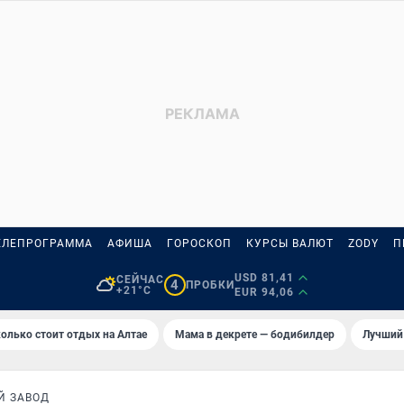
ЕЛЕПРОГРАММА
АФИША
ГОРОСКОП
КУРСЫ ВАЛЮТ
ZODY
П
USD 81,41
СЕЙЧАС
4
ПРОБКИ
+21°C
EUR 94,06
олько стоит отдых на Алтае
Мама в декрете — бодибилдер
Лучший
Й ЗАВОД