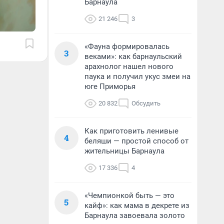
Барнаула
21 246
3
«Фауна формировалась
3
веками»: как барнаульский
арахнолог нашел нового
паука и получил укус змеи на
юге Приморья
20 832
Обсудить
Как приготовить ленивые
4
беляши — простой способ от
жительницы Барнаула
17 336
4
«Чемпионкой быть — это
5
кайф»: как мама в декрете из
Барнаула завоевала золото