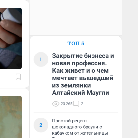
ТОП 5
Закрытие бизнеса и
1
новая профессия.
Как живет и о чем
мечтает вышедший
из землянки
Алтайский Маугли
23 265
2
Простой рецепт
2
шоколадного брауни с
кабачком от жительницы