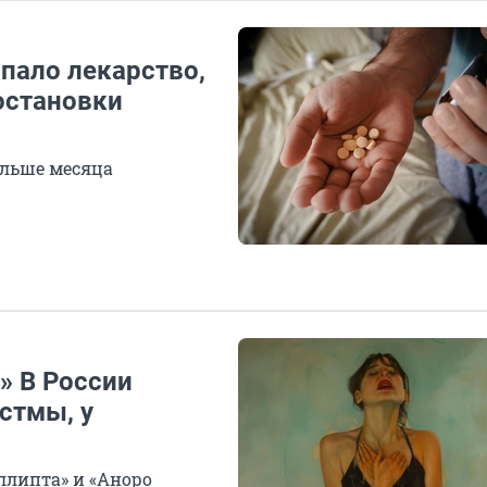
пало лекарство,
остановки
ольше месяца
» В России
стмы, у
ллипта» и «Аноро