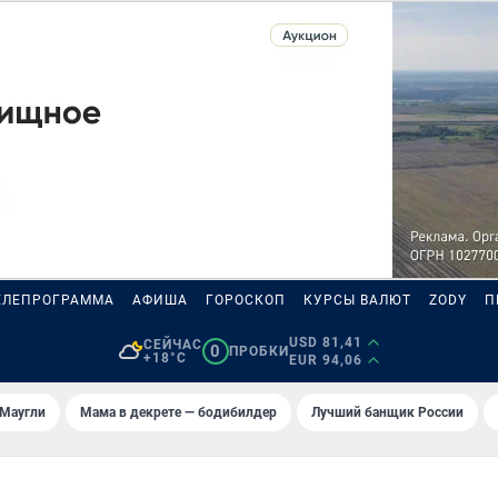
ЕЛЕПРОГРАММА
АФИША
ГОРОСКОП
КУРСЫ ВАЛЮТ
ZODY
П
USD 81,41
СЕЙЧАС
0
ПРОБКИ
+18°C
EUR 94,06
 Маугли
Мама в декрете — бодибилдер
Лучший банщик России