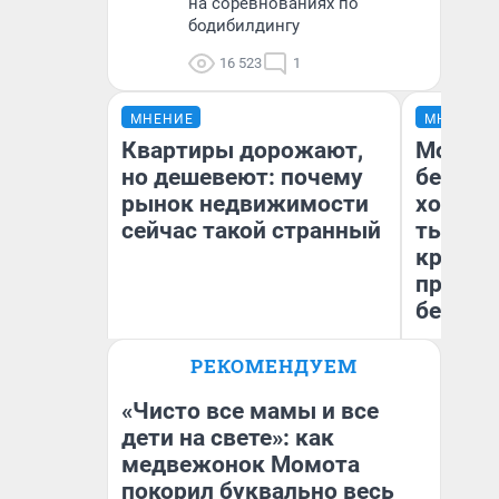
на соревнованиях по
бодибилдингу
16 523
1
МНЕНИЕ
МНЕНИЕ
Квартиры дорожают,
Мой ба
но дешевеют: почему
береже
рынок недвижимости
хотела 
сейчас такой странный
тысяч,
кредит,
приеха
безопа
РЕКОМЕНДУЕМ
Екатерина Торопова
Кс
директор агентства
Ав
недвижимости
«Чисто все мамы и все
дети на свете»: как
медвежонок Момота
покорил буквально весь