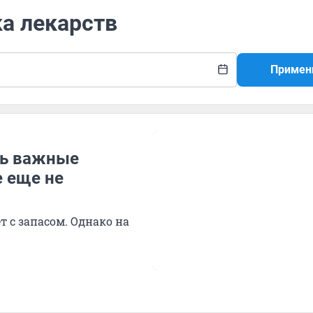
ка лекарств
Примен
ть важные
е еще не
т с запасом. Однако на