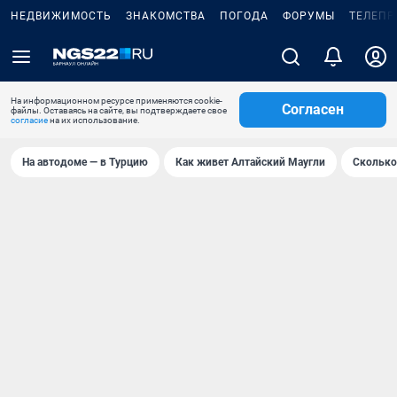
НЕДВИЖИМОСТЬ
ЗНАКОМСТВА
ПОГОДА
ФОРУМЫ
ТЕЛЕПР
На информационном ресурсе применяются cookie-
Согласен
файлы. Оставаясь на сайте, вы подтверждаете свое
согласие
на их использование.
На автодоме — в Турцию
Как живет Алтайский Маугли
Сколько