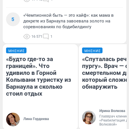
«Чемпионкой быть — это кайф»: как мама в
5
декрете из Барнаула завоевала золото на
соревнованиях по бодибилдингу
16 571
1
МНЕНИЕ
МНЕНИЕ
«Будто где-то за
«Спуталась речь
границей». Что
пургу». Врач — о
удивило в Горной
смертельном ди
Колывани туристку из
который сложн
Барнаула и сколько
обнаружить
стоил отдых
Ирина Волкова
Главврач клиник
Лина Гордеева
«Реабилитация д
Волковой»