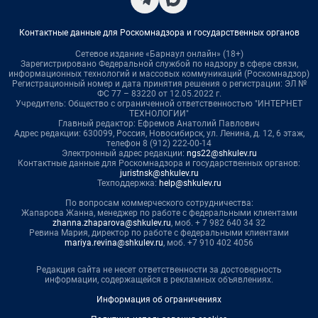
Контактные данные для Роскомнадзора и государственных органов
Сетевое издание «Барнаул онлайн» (18+)
Зарегистрировано Федеральной службой по надзору в сфере связи,
информационных технологий и массовых коммуникаций (Роскомнадзор)
Регистрационный номер и дата принятия решения о регистрации: ЭЛ №
ФС 77 – 83220 от 12.05.2022 г.
Учредитель: Общество с ограниченной ответственностью "ИНТЕРНЕТ
ТЕХНОЛОГИИ"
Главный редактор: Ефремов Анатолий Павлович
Адрес редакции: 630099, Россия, Новосибирск, ул. Ленина, д. 12, 6 этаж,
телефон 8 (912) 222-00-14
Электронный адрес редакции:
ngs22@shkulev.ru
Контактные данные для Роскомнадзора и государственных органов:
juristnsk@shkulev.ru
Техподдержка:
help@shkulev.ru
По вопросам коммерческого сотрудничества:
Жапарова Жанна, менеджер по работе с федеральными клиентами
zhanna.zhaparova@shkulev.ru
, моб. + 7 982 640 34 32
Ревина Мария, директор по работе с федеральными клиентами
mariya.revina@shkulev.ru
, моб. +7 910 402 4056
Редакция сайта не несет ответственности за достоверность
информации, содержащейся в рекламных объявлениях.
Информация об ограничениях