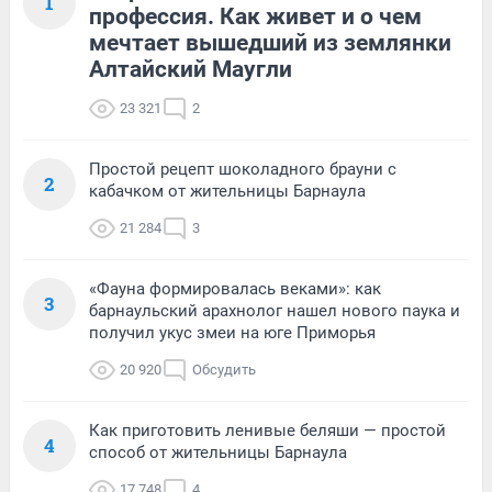
1
профессия. Как живет и о чем
мечтает вышедший из землянки
Алтайский Маугли
23 321
2
Простой рецепт шоколадного брауни с
2
кабачком от жительницы Барнаула
21 284
3
«Фауна формировалась веками»: как
3
барнаульский арахнолог нашел нового паука и
получил укус змеи на юге Приморья
20 920
Обсудить
Как приготовить ленивые беляши — простой
4
способ от жительницы Барнаула
17 748
4