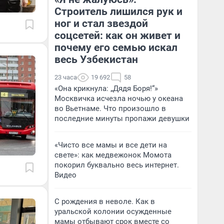
Строитель лишился рук и
ног и стал звездой
соцсетей: как он живет и
почему его семью искал
весь Узбекистан
23 часа
19 692
58
«Она крикнула: „Дядя Боря!“»
Москвичка исчезла ночью у океана
во Вьетнаме. Что произошло в
последние минуты пропажи девушки
«Чисто все мамы и все дети на
свете»: как медвежонок Момота
покорил буквально весь интернет.
Видео
С рождения в неволе. Как в
уральской колонии осужденные
мамы отбывают срок вместе со