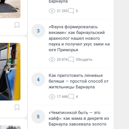
Барнаула
21 265
3
«Фауна формировалась
3
веками»: как барнаульский
арахнолог нашел нового
паука и получил укус змеи на
юге Приморья
20 876
Обсудить
Как приготовить ленивые
4
беляши — простой способ от
жительницы Барнаула
17 448
4
«Чемпионкой быть — это
5
кайф»: как мама в декрете из
Барнаула завоевала золото