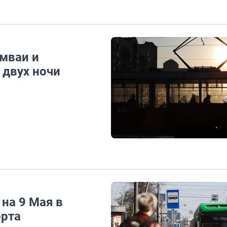
амваи и
 двух ночи
 на 9 Мая в
орта