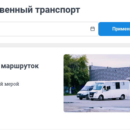
твенный транспорт
Примен
з маршруток
й мерой