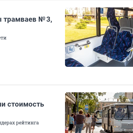
 трамваев № 3,
ети
ли стоимость
идерах рейтинга