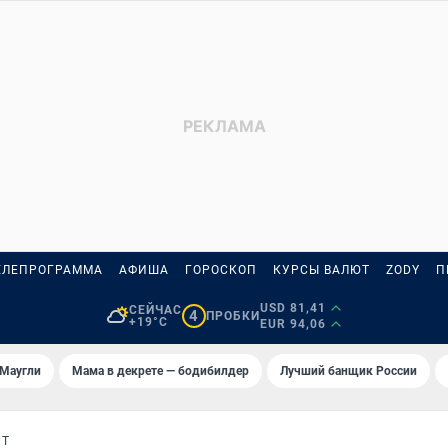
ЕЛЕПРОГРАММА
АФИША
ГОРОСКОП
КУРСЫ ВАЛЮТ
ZODY
П
USD 81,41
СЕЙЧАС
4
ПРОБКИ
+19°C
EUR 94,06
 Маугли
Мама в декрете — бодибилдер
Лучший банщик России
РТ