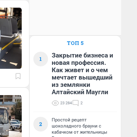
ТОП 5
Закрытие бизнеса и
1
новая профессия.
Как живет и о чем
мечтает вышедший
из землянки
Алтайский Маугли
23 284
2
Простой рецепт
2
шоколадного брауни с
кабачком от жительницы