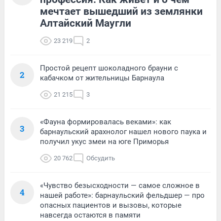
мечтает вышедший из землянки
Алтайский Маугли
23 219
2
Простой рецепт шоколадного брауни с
2
кабачком от жительницы Барнаула
21 215
3
«Фауна формировалась веками»: как
3
барнаульский арахнолог нашел нового паука и
получил укус змеи на юге Приморья
20 762
Обсудить
«Чувство безысходности — самое сложное в
4
нашей работе»: барнаульский фельдшер — про
опасных пациентов и вызовы, которые
навсегда остаются в памяти