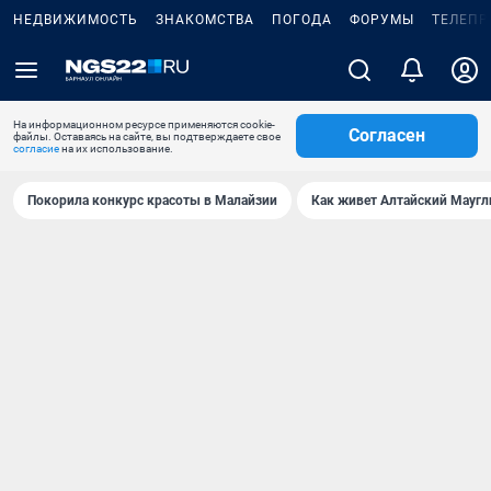
НЕДВИЖИМОСТЬ
ЗНАКОМСТВА
ПОГОДА
ФОРУМЫ
ТЕЛЕПР
На информационном ресурсе применяются cookie-
Согласен
файлы. Оставаясь на сайте, вы подтверждаете свое
согласие
на их использование.
Покорила конкурс красоты в Малайзии
Как живет Алтайский Маугл