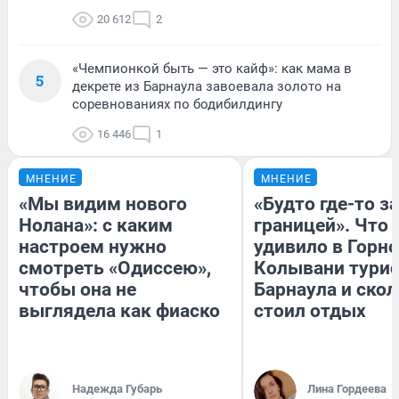
20 612
2
«Чемпионкой быть — это кайф»: как мама в
5
декрете из Барнаула завоевала золото на
соревнованиях по бодибилдингу
16 446
1
МНЕНИЕ
МНЕНИЕ
«Мы видим нового
«Будто где-то за
Нолана»: с каким
границей». Что
настроем нужно
удивило в Горн
смотреть «Одиссею»,
Колывани турис
чтобы она не
Барнаула и ско
выглядела как фиаско
стоил отдых
Надежда Губарь
Лина Гордеева