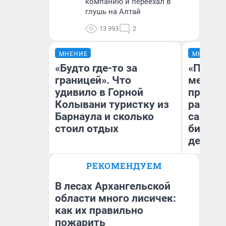
компанию и переехал в
глушь на Алтай
13 993
2
МНЕНИЕ
МНЕНИЕ
«Будто где-то за
«Покуп
границей». Что
мешке»
удивило в Горной
предпр
Колывани туристку из
рассказ
Барнаула и сколько
самом 
стоил отдых
бизнес
дешевы
РЕКОМЕНДУЕМ
На
Лина Гордеева
От
де
В лесах Архангельской
области много лисичек:
как их правильно
пожарить