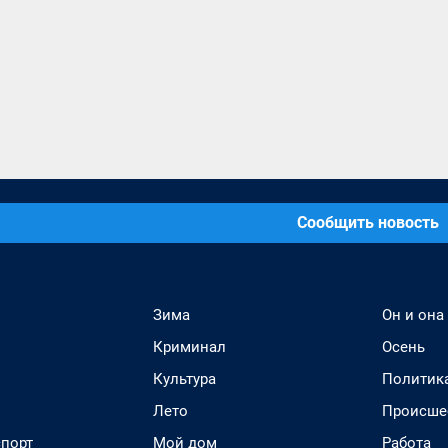
Сообщить новость
Зима
Он и она
Криминал
Осень
Культура
Политик
Лето
Происше
спорт
Мой дом
Работа