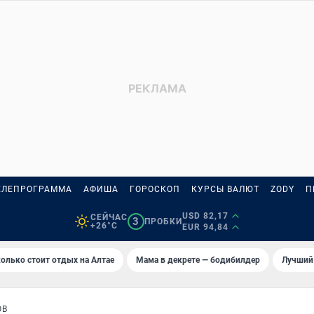
ЕЛЕПРОГРАММА
АФИША
ГОРОСКОП
КУРСЫ ВАЛЮТ
ZODY
П
USD 82,17
СЕЙЧАС
3
ПРОБКИ
+26°C
EUR 94,84
олько стоит отдых на Алтае
Мама в декрете — бодибилдер
Лучший
ОВ