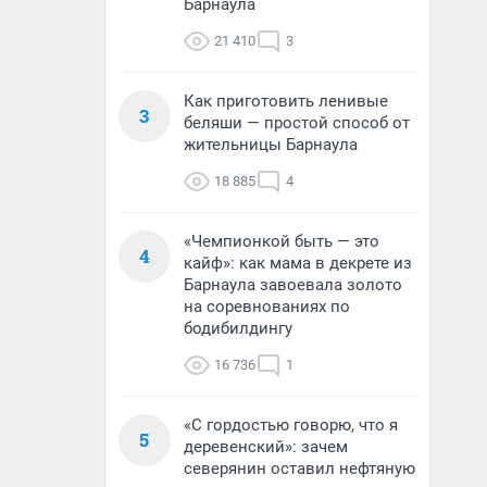
Барнаула
21 410
3
Как приготовить ленивые
3
беляши — простой способ от
жительницы Барнаула
18 885
4
«Чемпионкой быть — это
4
кайф»: как мама в декрете из
Барнаула завоевала золото
на соревнованиях по
бодибилдингу
16 736
1
«С гордостью говорю, что я
5
деревенский»: зачем
северянин оставил нефтяную