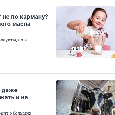
 не по карману?
ого масла
родукты, но и
у даже
жать и на
орит о больших