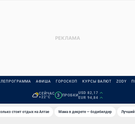
ЕЛЕПРОГРАММА
АФИША
ГОРОСКОП
КУРСЫ ВАЛЮТ
ZODY
П
USD 82,17
СЕЙЧАС
3
ПРОБКИ
+22°C
EUR 94,84
олько стоит отдых на Алтае
Мама в декрете — бодибилдер
Лучший