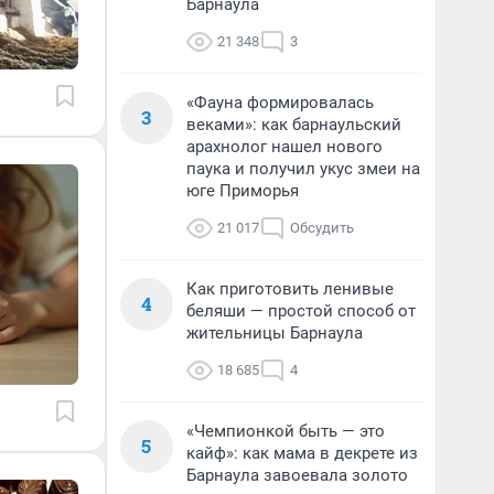
Барнаула
21 348
3
«Фауна формировалась
3
веками»: как барнаульский
арахнолог нашел нового
паука и получил укус змеи на
юге Приморья
21 017
Обсудить
Как приготовить ленивые
4
беляши — простой способ от
жительницы Барнаула
18 685
4
«Чемпионкой быть — это
5
кайф»: как мама в декрете из
Барнаула завоевала золото