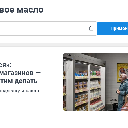
овое масло
Примен
ся»:
магазинов —
этим делать
подделку и какая