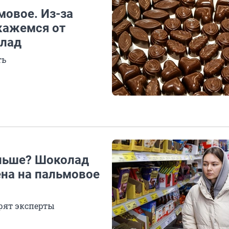
мовое. Из-за
кажемся от
елад
ть
ольше? Шоколад
ена на пальмовое
орят эксперты