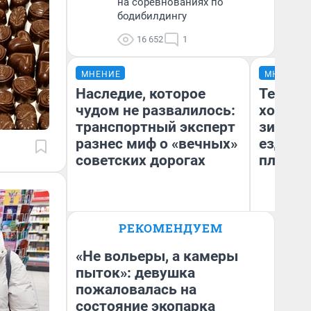
на соревнованиях по
бодибилдингу
16 652
1
МНЕНИЕ
МНЕНИЕ
Наследие, которое
Тепло 
чудом не развалилось:
холодн
транспортный эксперт
зимой.
разнес миф о «вечных»
ездит н
советских дорогах
плюсы 
Олег Арефьев
РЕКОМЕНДУЕМ
Блогер, предприниматель,
Д
владелец в транспортном
бизнесе
«Не вольеры, а камеры
пыток»: девушка
пожаловалась на
состояние экопарка