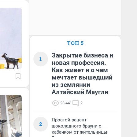
ТОП 5
Закрытие бизнеса и
1
новая профессия.
Как живет и о чем
мечтает вышедший
из землянки
Алтайский Маугли
23 441
2
Простой рецепт
2
шоколадного брауни с
кабачком от жительницы