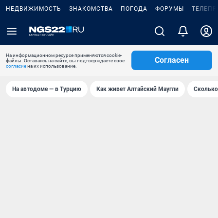
НЕДВИЖИМОСТЬ
ЗНАКОМСТВА
ПОГОДА
ФОРУМЫ
ТЕЛЕПР
На информационном ресурсе применяются cookie-
Согласен
файлы. Оставаясь на сайте, вы подтверждаете свое
согласие
на их использование.
На автодоме — в Турцию
Как живет Алтайский Маугли
Сколько