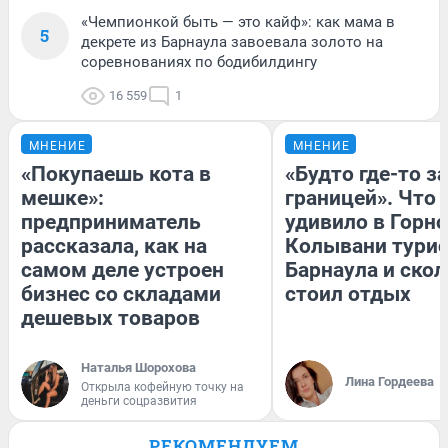
«Чемпионкой быть — это кайф»: как мама в
5
декрете из Барнаула завоевала золото на
соревнованиях по бодибилдингу
16 559
1
МНЕНИЕ
МНЕНИЕ
«Покупаешь кота в
«Будто где-то за
мешке»:
границей». Что
предприниматель
удивило в Горн
рассказала, как на
Колывани турис
самом деле устроен
Барнаула и ско
бизнес со складами
стоил отдых
дешевых товаров
Наталья Шорохова
Лина Гордеева
Открыла кофейную точку на
деньги соцразвития
РЕКОМЕНДУЕМ