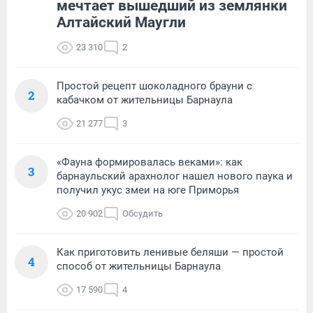
мечтает вышедший из землянки
Алтайский Маугли
23 310
2
Простой рецепт шоколадного брауни с
2
кабачком от жительницы Барнаула
21 277
3
«Фауна формировалась веками»: как
3
барнаульский арахнолог нашел нового паука и
получил укус змеи на юге Приморья
20 902
Обсудить
Как приготовить ленивые беляши — простой
4
способ от жительницы Барнаула
17 590
4