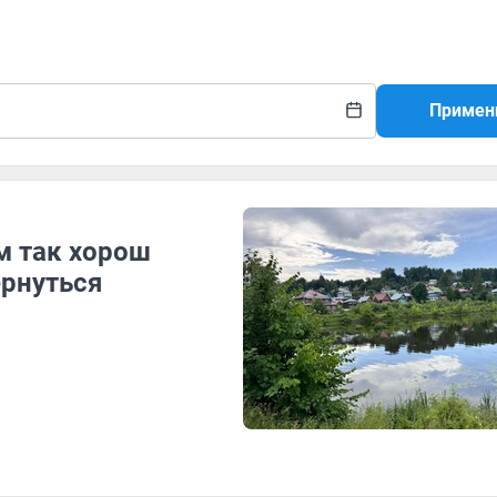
Примен
м так хорош
ернуться