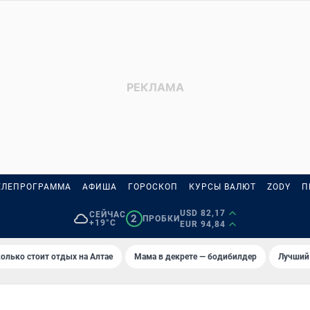
ЕЛЕПРОГРАММА
АФИША
ГОРОСКОП
КУРСЫ ВАЛЮТ
ZODY
П
USD 82,17
СЕЙЧАС
2
ПРОБКИ
+19°C
EUR 94,84
олько стоит отдых на Алтае
Мама в декрете — бодибилдер
Лучший