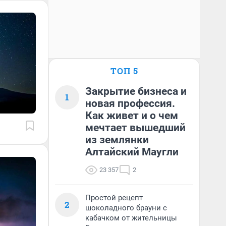
ТОП 5
Закрытие бизнеса и
1
новая профессия.
Как живет и о чем
мечтает вышедший
из землянки
Алтайский Маугли
23 357
2
Простой рецепт
2
шоколадного брауни с
кабачком от жительницы