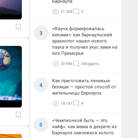
Барнаула
21 304
3
«Фауна формировалась
3
веками»: как барнаульский
арахнолог нашел нового
паука и получил укус змеи на
юге Приморья
20 946
Обсудить
Как приготовить ленивые
4
беляши — простой способ от
жительницы Барнаула
18 147
4
«Чемпионкой быть — это
5
кайф»: как мама в декрете из
Барнаула завоевала золото