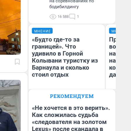
на соревнованиях по
бодибилдингу
16 588
1
МНЕНИЕ
МНЕНИЕ
«Будто где-то за
Продаш
границей». Что
возьмут
удивило в Горной
нам го
Колывани туристку из
налого
Барнаула и сколько
коснет
стоил отдых
даже р
РЕКОМЕНДУЕМ
Лина Гордеева
Ан
«Не хочется в это верить».
Как сложилась судьба
«следователя на золотом
Lexus» после скандала в