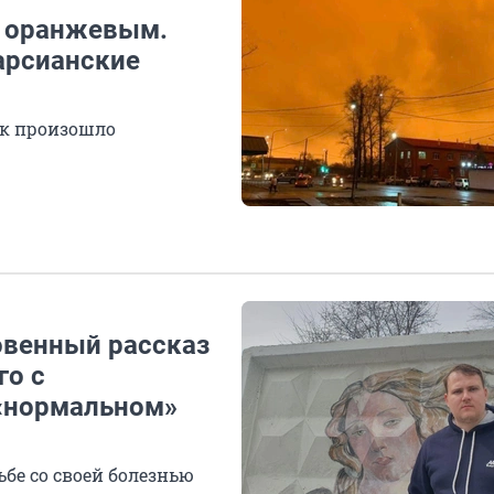
о оранжевым.
арсианские
ак произошло
овенный рассказ
го с
 «нормальном»
бе со своей болезнью