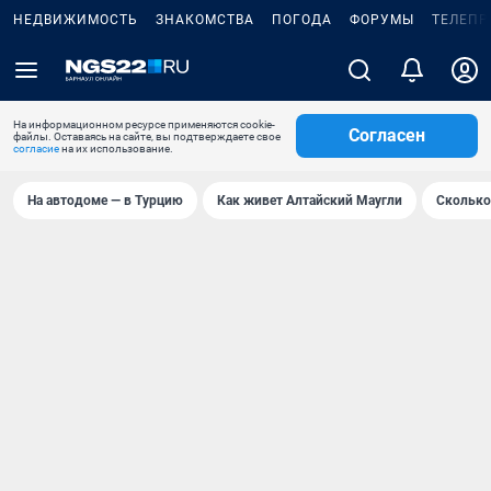
НЕДВИЖИМОСТЬ
ЗНАКОМСТВА
ПОГОДА
ФОРУМЫ
ТЕЛЕПР
На информационном ресурсе применяются cookie-
Согласен
файлы. Оставаясь на сайте, вы подтверждаете свое
согласие
на их использование.
На автодоме — в Турцию
Как живет Алтайский Маугли
Сколько