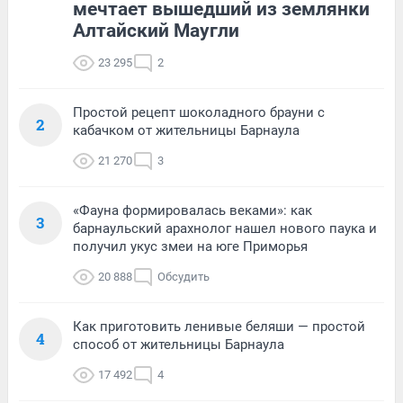
мечтает вышедший из землянки
Алтайский Маугли
23 295
2
Простой рецепт шоколадного брауни с
2
кабачком от жительницы Барнаула
21 270
3
«Фауна формировалась веками»: как
3
барнаульский арахнолог нашел нового паука и
получил укус змеи на юге Приморья
20 888
Обсудить
Как приготовить ленивые беляши — простой
4
способ от жительницы Барнаула
17 492
4