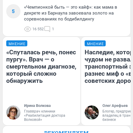
«Чемпионкой быть — это кайф»: как мама в
5
декрете из Барнаула завоевала золото на
соревнованиях по бодибилдингу
16 552
1
МНЕНИЕ
МНЕНИЕ
«Спуталась речь, понес
Наследие, кото
пургу». Врач — о
чудом не разва
смертельном диагнозе,
транспортный э
который сложно
разнес миф о «
обнаружить
советских доро
Ирина Волкова
Олег Арефьев
Главврач клиники
Блогер, предприн
«Реабилитация доктора
владелец в тран
Волковой»
бизнесе
РЕКОМЕНДУЕМ