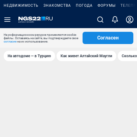
НЕДВИЖИМОСТЬ
ЗНАКОМСТВА
ПОГОДА
ФОРУМЫ
ТЕЛЕПР
На информационном ресурсе применяются cookie-
Согласен
файлы. Оставаясь на сайте, вы подтверждаете свое
согласие
на их использование.
На автодоме — в Турцию
Как живет Алтайский Маугли
Сколько