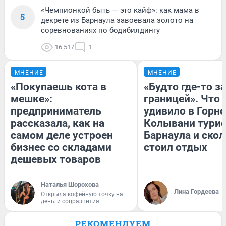
«Чемпионкой быть — это кайф»: как мама в
5
декрете из Барнаула завоевала золото на
соревнованиях по бодибилдингу
16 517
1
МНЕНИЕ
МНЕНИЕ
«Покупаешь кота в
«Будто где-то за
мешке»:
границей». Что
предприниматель
удивило в Горн
рассказала, как на
Колывани турис
самом деле устроен
Барнаула и ско
бизнес со складами
стоил отдых
дешевых товаров
Наталья Шорохова
Лина Гордеева
Открыла кофейную точку на
деньги соцразвития
РЕКОМЕНДУЕМ