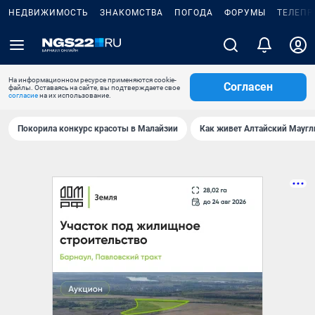
НЕДВИЖИМОСТЬ
ЗНАКОМСТВА
ПОГОДА
ФОРУМЫ
ТЕЛЕПР
На информационном ресурсе применяются cookie-
Согласен
файлы. Оставаясь на сайте, вы подтверждаете свое
согласие
на их использование.
Покорила конкурс красоты в Малайзии
Как живет Алтайский Маугл