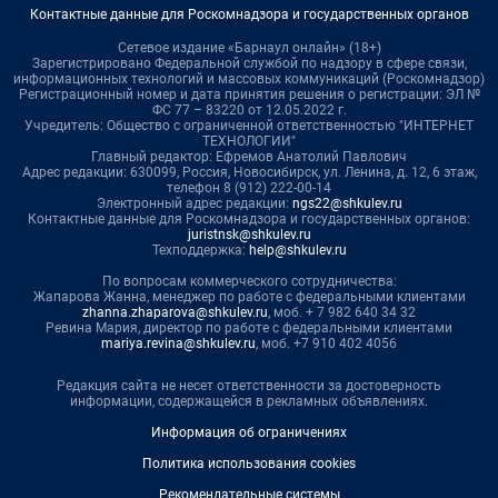
Контактные данные для Роскомнадзора и государственных органов
Сетевое издание «Барнаул онлайн» (18+)
Зарегистрировано Федеральной службой по надзору в сфере связи,
информационных технологий и массовых коммуникаций (Роскомнадзор)
Регистрационный номер и дата принятия решения о регистрации: ЭЛ №
ФС 77 – 83220 от 12.05.2022 г.
Учредитель: Общество с ограниченной ответственностью "ИНТЕРНЕТ
ТЕХНОЛОГИИ"
Главный редактор: Ефремов Анатолий Павлович
Адрес редакции: 630099, Россия, Новосибирск, ул. Ленина, д. 12, 6 этаж,
телефон 8 (912) 222-00-14
Электронный адрес редакции:
ngs22@shkulev.ru
Контактные данные для Роскомнадзора и государственных органов:
juristnsk@shkulev.ru
Техподдержка:
help@shkulev.ru
По вопросам коммерческого сотрудничества:
Жапарова Жанна, менеджер по работе с федеральными клиентами
zhanna.zhaparova@shkulev.ru
, моб. + 7 982 640 34 32
Ревина Мария, директор по работе с федеральными клиентами
mariya.revina@shkulev.ru
, моб. +7 910 402 4056
Редакция сайта не несет ответственности за достоверность
информации, содержащейся в рекламных объявлениях.
Информация об ограничениях
Политика использования cookies
Рекомендательные системы