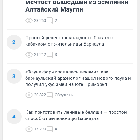
мечтает вышедший из землянки
Алтайский Маугли
23 260
2
Простой рецепт шоколадного брауни с
2
кабачком от жительницы Барнаула
21 242
3
«Фауна формировалась веками»: как
3
барнаульский арахнолог нашел нового паука и
получил укус змеи на юге Приморья
20 822
Обсудить
Как приготовить ленивые беляши — простой
4
способ от жительницы Барнаула
17 290
4