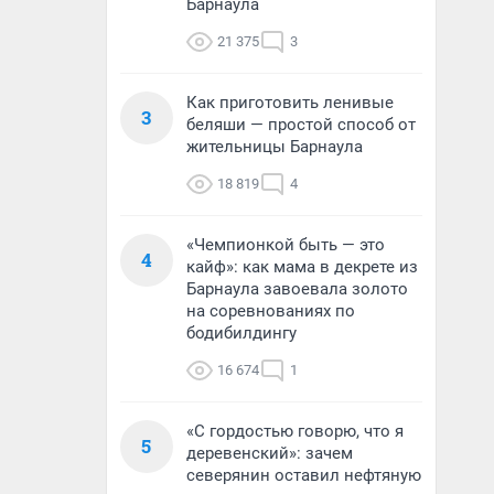
Барнаула
21 375
3
Как приготовить ленивые
3
беляши — простой способ от
жительницы Барнаула
18 819
4
«Чемпионкой быть — это
4
кайф»: как мама в декрете из
Барнаула завоевала золото
на соревнованиях по
бодибилдингу
16 674
1
«С гордостью говорю, что я
5
деревенский»: зачем
северянин оставил нефтяную