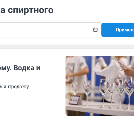
а спиртного
Примен
му. Водка и
ь и продажу