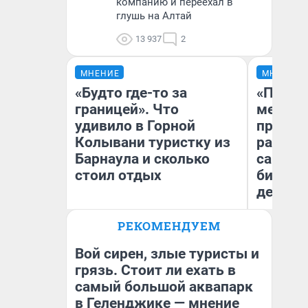
компанию и переехал в
глушь на Алтай
13 937
2
МНЕНИЕ
МНЕНИЕ
«Будто где-то за
«Покуп
границей». Что
мешке»
удивило в Горной
предпр
Колывани туристку из
рассказ
Барнаула и сколько
самом 
стоил отдых
бизнес
дешевы
РЕКОМЕНДУЕМ
На
Лина Гордеева
От
де
Вой сирен, злые туристы и
грязь. Стоит ли ехать в
самый большой аквапарк
в Геленджике — мнение