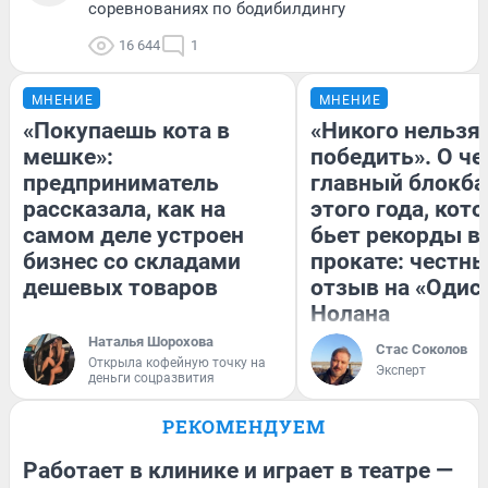
соревнованиях по бодибилдингу
16 644
1
МНЕНИЕ
МНЕНИЕ
«Покупаешь кота в
«Никого нельзя
мешке»:
победить». О ч
предприниматель
главный блокба
рассказала, как на
этого года, кот
самом деле устроен
бьет рекорды в
бизнес со складами
прокате: честн
дешевых товаров
отзыв на «Одис
Нолана
Наталья Шорохова
Стас Соколов
Открыла кофейную точку на
Эксперт
деньги соцразвития
РЕКОМЕНДУЕМ
Работает в клинике и играет в театре —