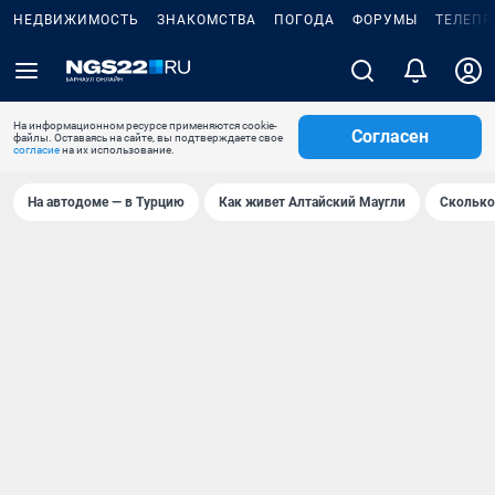
НЕДВИЖИМОСТЬ
ЗНАКОМСТВА
ПОГОДА
ФОРУМЫ
ТЕЛЕПР
На информационном ресурсе применяются cookie-
Согласен
файлы. Оставаясь на сайте, вы подтверждаете свое
согласие
на их использование.
На автодоме — в Турцию
Как живет Алтайский Маугли
Сколько