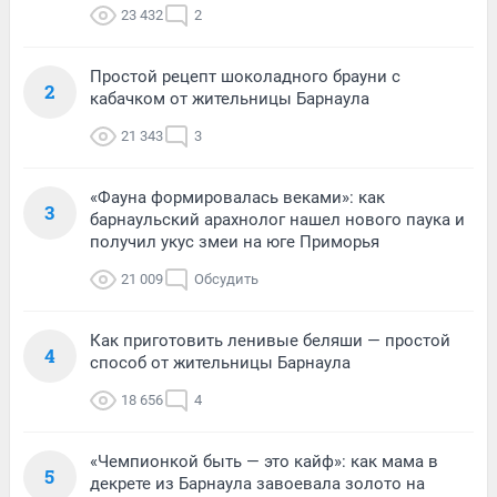
23 432
2
Простой рецепт шоколадного брауни с
2
кабачком от жительницы Барнаула
21 343
3
«Фауна формировалась веками»: как
3
барнаульский арахнолог нашел нового паука и
получил укус змеи на юге Приморья
21 009
Обсудить
Как приготовить ленивые беляши — простой
4
способ от жительницы Барнаула
18 656
4
«Чемпионкой быть — это кайф»: как мама в
5
декрете из Барнаула завоевала золото на