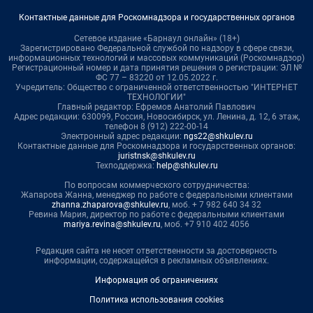
Контактные данные для Роскомнадзора и государственных органов
Сетевое издание «Барнаул онлайн» (18+)
Зарегистрировано Федеральной службой по надзору в сфере связи,
информационных технологий и массовых коммуникаций (Роскомнадзор)
Регистрационный номер и дата принятия решения о регистрации: ЭЛ №
ФС 77 – 83220 от 12.05.2022 г.
Учредитель: Общество с ограниченной ответственностью "ИНТЕРНЕТ
ТЕХНОЛОГИИ"
Главный редактор: Ефремов Анатолий Павлович
Адрес редакции: 630099, Россия, Новосибирск, ул. Ленина, д. 12, 6 этаж,
телефон 8 (912) 222-00-14
Электронный адрес редакции:
ngs22@shkulev.ru
Контактные данные для Роскомнадзора и государственных органов:
juristnsk@shkulev.ru
Техподдержка:
help@shkulev.ru
По вопросам коммерческого сотрудничества:
Жапарова Жанна, менеджер по работе с федеральными клиентами
zhanna.zhaparova@shkulev.ru
, моб. + 7 982 640 34 32
Ревина Мария, директор по работе с федеральными клиентами
mariya.revina@shkulev.ru
, моб. +7 910 402 4056
Редакция сайта не несет ответственности за достоверность
информации, содержащейся в рекламных объявлениях.
Информация об ограничениях
Политика использования cookies