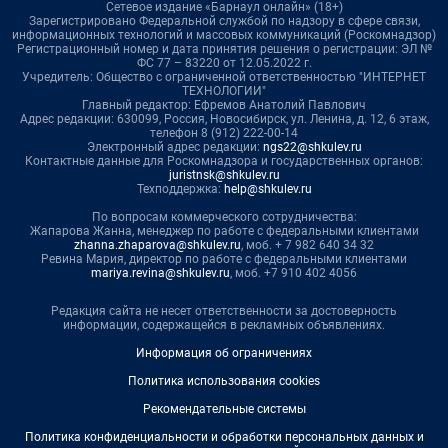
Сетевое издание «Барнаул онлайн» (18+)
Зарегистрировано Федеральной службой по надзору в сфере связи,
информационных технологий и массовых коммуникаций (Роскомнадзор)
Регистрационный номер и дата принятия решения о регистрации: ЭЛ №
ФС 77 – 83220 от 12.05.2022 г.
Учредитель: Общество с ограниченной ответственностью "ИНТЕРНЕТ
ТЕХНОЛОГИИ"
Главный редактор: Ефремов Анатолий Павлович
Адрес редакции: 630099, Россия, Новосибирск, ул. Ленина, д. 12, 6 этаж,
телефон 8 (912) 222-00-14
Электронный адрес редакции:
ngs22@shkulev.ru
Контактные данные для Роскомнадзора и государственных органов:
juristnsk@shkulev.ru
Техподдержка:
help@shkulev.ru
По вопросам коммерческого сотрудничества:
Жапарова Жанна, менеджер по работе с федеральными клиентами
zhanna.zhaparova@shkulev.ru
, моб. + 7 982 640 34 32
Ревина Мария, директор по работе с федеральными клиентами
mariya.revina@shkulev.ru
, моб. +7 910 402 4056
Редакция сайта не несет ответственности за достоверность
информации, содержащейся в рекламных объявлениях.
Информация об ограничениях
Политика использования cookies
Рекомендательные системы
Политика конфиденциальности и обработки персональных данных и