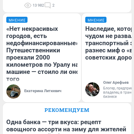
13 982
2
МНЕНИЕ
МНЕНИЕ
«Нет некрасивых
Наследие, кото
городов, есть
чудом не разва
недофинансированные».
транспортный э
Путешественники
разнес миф о «
проехали 2000
советских доро
километров по Уралу на
машине — стоило ли оно
того
Олег Арефьев
Блогер, предприн
Екатерина Литкевич
владелец в тран
бизнесе
РЕКОМЕНДУЕМ
Одна банка — три вкуса: рецепт
овощного ассорти на зиму для жителей