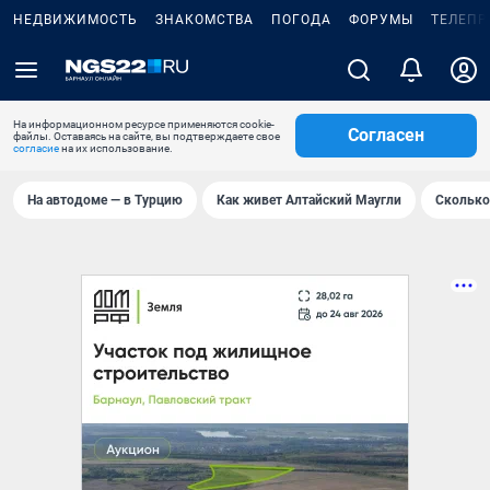
НЕДВИЖИМОСТЬ
ЗНАКОМСТВА
ПОГОДА
ФОРУМЫ
ТЕЛЕПР
На информационном ресурсе применяются cookie-
Согласен
файлы. Оставаясь на сайте, вы подтверждаете свое
согласие
на их использование.
На автодоме — в Турцию
Как живет Алтайский Маугли
Сколько