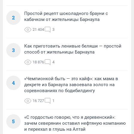
Простой рецепт шоколадного брауни с
2
кабачком от жительницы Барнаула
21 404
3
Как приготовить ленивые беляши — простой
3
способ от жительницы Барнаула
18 876
4
«Чемпионкой быть — это кайф»: как мама в
4
декрете из Барнаула завоевала золото на
соревнованиях по бодибилдингу
16 727
1
«С гордостью говорю, что я деревенский»:
5
зачем северянин оставил нефтяную компанию
и переехал в глушь на Алтай