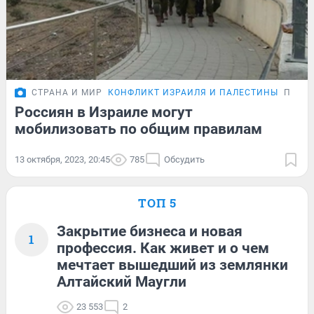
СТРАНА И МИР
КОНФЛИКТ ИЗРАИЛЯ И ПАЛЕСТИНЫ
ПОДР
Россиян в Израиле могут
мобилизовать по общим правилам
13 октября, 2023, 20:45
785
Обсудить
ТОП 5
Закрытие бизнеса и новая
1
профессия. Как живет и о чем
мечтает вышедший из землянки
Алтайский Маугли
23 553
2