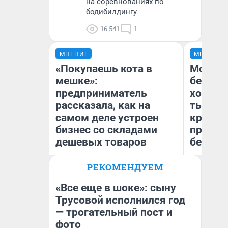
на соревнованиях по
бодибилдингу
16 541
1
МНЕНИЕ
МНЕНИЕ
«Покупаешь кота в
Мой ба
мешке»:
береже
предприниматель
хотела 
рассказала, как на
тысяч,
самом деле устроен
кредит,
бизнес со складами
приеха
дешевых товаров
безопа
РЕКОМЕНДУЕМ
Наталья Шорохова
Кс
Открыла кофейную точку на
Ав
деньги соцразвития
«Все еще в шоке»: сыну
Трусовой исполнился год
— трогательный пост и
фото