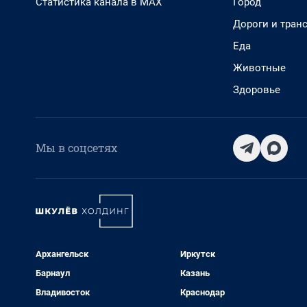
Статистика канала в MAX
Город
Дороги и тран
Еда
Животные
Здоровье
Мы в соцсетях
Архангельск
Иркутск
Барнаул
Казань
Владивосток
Краснодар