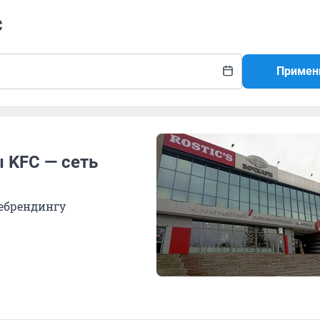
с
Примен
 KFC — сеть
ребрендингу