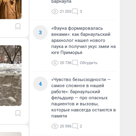
Барнаула
21 203
3
«Фауна формировалась
3
веками»: как барнаульский
арахнолог нашел нового
паука и получил укус змеи на
юге Приморья
20 736
Обсудить
«Чувство безысходности —
4
самое сложное в нашей
работе»: барнаульский
фельдшер — про опасных
пациентов и вызовы,
которые навсегда остаются в
памяти
20 596
2