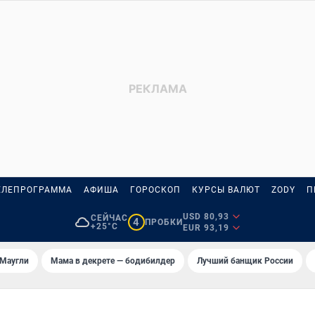
ЕЛЕПРОГРАММА
АФИША
ГОРОСКОП
КУРСЫ ВАЛЮТ
ZODY
П
USD 80,93
СЕЙЧАС
4
ПРОБКИ
+25°C
EUR 93,19
 Маугли
Мама в декрете — бодибилдер
Лучший банщик России