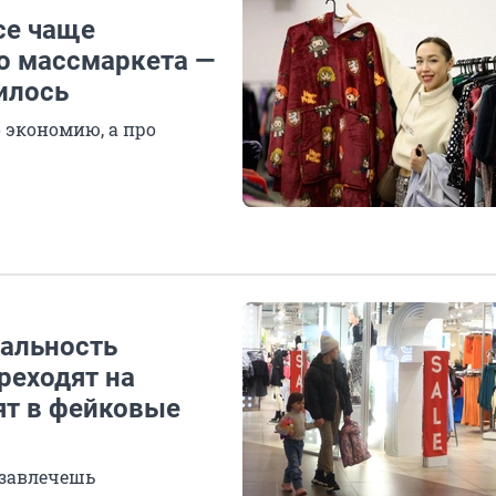
се чаще
о массмаркета —
илось
 экономию, а про
еальность
реходят на
ят в фейковые
 завлечешь