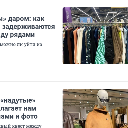
ы» даром: как
м задерживаются
ду рядами
и можно ли уйти из
и «надутые»
лагает нам
нами и фото
ивый квест между