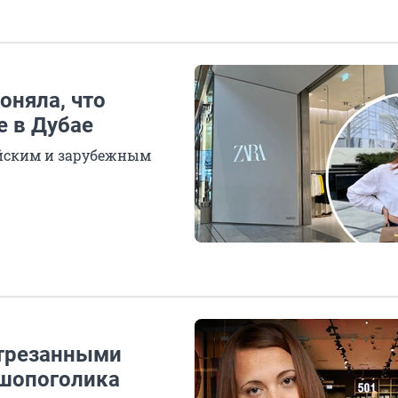
оняла, что
е в Дубае
йским и зарубежным
отрезанными
 шопоголика