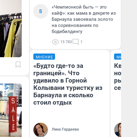
«Чемпионкой быть — это
5
кайф»: как мама в декрете из
Барнаула завоевала золото
на соревнованиях по
бодибилдингу
15 783
1
МНЕНИЕ
МНЕНИЕ
«Будто где-то за
Кварти
границей». Что
но деш
удивило в Горной
рынок 
Колывани туристку из
сейчас
Барнаула и сколько
стоил отдых
Ек
Лина Гордеева
ди
не