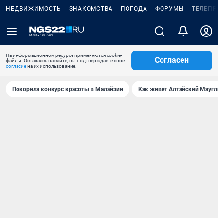
НЕДВИЖИМОСТЬ
ЗНАКОМСТВА
ПОГОДА
ФОРУМЫ
ТЕЛЕПР
На информационном ресурсе применяются cookie-
Согласен
файлы. Оставаясь на сайте, вы подтверждаете свое
согласие
на их использование.
Покорила конкурс красоты в Малайзии
Как живет Алтайский Маугл